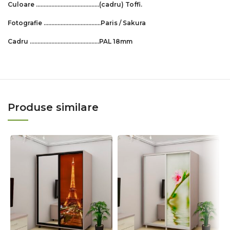
Culoare …………………………..………
(cadru)
Toffi
.
Fotografie ……………………………….Paris / Sakura
Cadru ………………………………….…..PAL 18mm
Produse similare