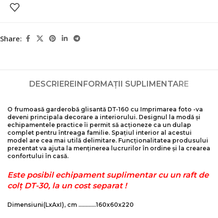
Share:
DESCRIERE
INFORMAȚII SUPLIMENTARE
O frumoasă garderobă glisantă DТ-160 cu
Imprimarea foto
-va
deveni principala decorare a interiorului. Designul la modă și
echipamentele practice îi permit să acționeze ca un dulap
complet pentru întreaga familie. Spațiul interior al acestui
model are cea mai utilă delimitare. Funcționalitatea produsului
prezentat va ajuta la menținerea lucrurilor în ordine și la crearea
confortului în casă.
Este posibil echipament suplimentar cu un raft de
colț DТ-30, la un cost separat !
Dimensiuni
(LxAxI)
, cm …………160x60x220