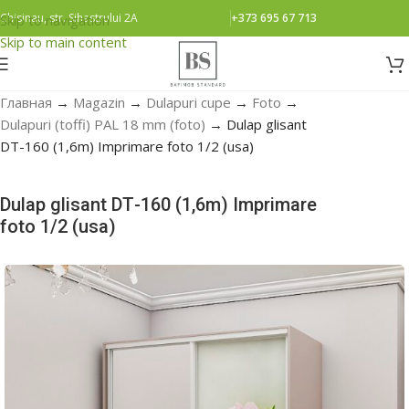
Chisinau, str. Sihastrului 2A
+373 695 67 713
Skip to navigation
Skip to main content
Главная
→
Magazin
→
Dulapuri cupe
→
Foto
→
Dulapuri (toffi) PAL 18 mm (foto)
→
Dulap glisant
DТ-160 (1,6m) Imprimare foto 1/2 (usa)
Dulap glisant DТ-160 (1,6m) Imprimare
foto 1/2 (usa)