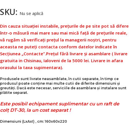
SKU:
Nu se aplică
Din cauza situației instabile, prețurile de pe site pot să difere
într-o măsură mai mare sau mai mică față de prețurile reale,
vă rugăm să verificați prețul la managerii noștri, pentru
aceasta ne puteți contacta conform datelor indicate în
Secțiunea „Contacte”.
Prețul fără livrare și asamblare ( livrare
gratuita in Chisinau, Ialoveni de la 5000 lei. Livrare in afara
orasului la taxa supimentara).
Produsele sunt livrate neasamblate, în cutii separate, în timp ce
produsul poate conține mai multe cutii de diferite dimensiuni și
greutăți. Dacă este necesar, serviciile de asamblare și instalare sunt
plătite separat.
Este posibil echipament suplimentar cu un raft de
colț DТ-30, la un cost separat !
Dimensiuni
(LxAxI)
, cm: 160x60x220