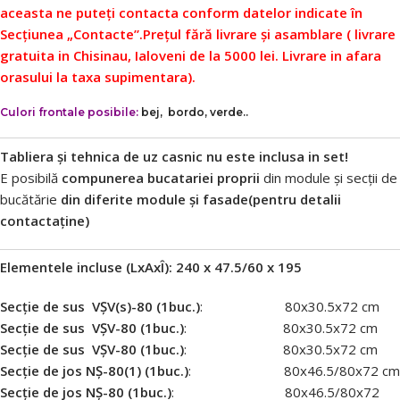
aceasta ne puteți contacta conform datelor indicate în
Secțiunea „Contacte”.
Prețul fără livrare și asamblare ( livrare
gratuita in Chisinau, Ialoveni de la 5000 lei. Livrare in afara
orasului la taxa supimentara).
Culori frontale posibile:
bej, bordo, verde..
Tabliera și tehnica de uz casnic nu este inclusa in set!
E posibilă
compunerea bucatariei proprii
din module și secții de
bucătărie
din diferite module și fasade(pentru detalii
contactaține)
Elementele incluse (LxAxÎ): 240 x 47.5/60 х 195
Secție de sus VȘV(s)-80 (1buc.)
: 80х30.5х72 cm
Secție de sus VȘV-80 (1buc.)
: 80х30.5х72 cm
Secție de sus VȘV-80 (1buc.)
: 80х30.5х72 cm
Secție de jos NȘ-80(1) (1buc.)
: 80х46.5/80х72 cm
Secție de jos NȘ-80 (1buc.)
: 80х46.5/80х72