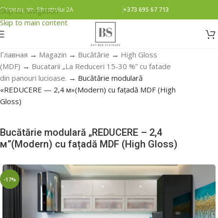
Chisinau, str. Sihastrului 2A
+373 695 67 713
Skip to navigation
Skip to main content
Главная
→
Magazin
→
Bucătărie
→
High Gloss
(MDF)
→
Bucatarii „La Reduceri 15-30 %” cu fatade
din panouri lucioase.
→
Bucătărie modulară
«REDUCERE — 2,4 м»(Modern) cu fațadă MDF (High
Gloss)
Bucătărie modulară „REDUCERE – 2,4
м”(Modern) cu fațadă MDF (High Gloss)
-17%