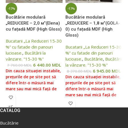
-17%
-17%
Bucătărie modulară
Bucătărie modulară
B
„REDUCERE – 2,0 м”(Elena)
„REDUCERE – 1,8 м”(GOLA-
„
cu fațadă MDF (High Gloss)
0) cu fațadă MDF (High
c
Gloss)
Bucatarii „La Reduceri 15-30
B
%” cu fatade din panouri
Bucatarii „La Reduceri 15-30
%
lucioase.
,
Bucătării la
%” cu fatade din panouri
l
vânzare. "15-30 %"
lucioase.
,
Bucătărie
,
Bucătării
l
6 440.00
MDL
la vânzare. "15-30 %"
7 760.00
MDL
1
6 945.00
MDL
Din cauza situației instabile,
D
8 370.00
MDL
prețurile de pe site pot să
Din cauza situației instabile,
p
difere într-o măsură mai
prețurile de pe site pot să
d
mare sau mai mică față de
difere într-o măsură mai
m
prețurile reale, vă rugăm să
mare sau mai mică față de
p
verificați prețul la managerii
prețurile reale, vă rugăm să
v
noștri, pentru aceasta ne
verificați prețul la managerii
n
CATALOG
puteți contacta conform
noștri, pentru aceasta ne
p
datelor indicate în Secțiunea
puteți contacta conform
d
Bucătărie
„Contacte”.
Prețul fără livrare
datelor indicate în Secțiunea
„