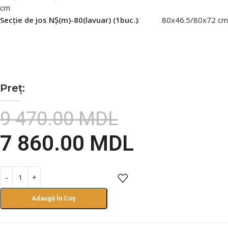
cm
Secție de jos NȘ(m)-80(lavuar) (1buc.)
: 80х46.5/80х72 cm
Preț:
9 470.00
MDL
7 860.00
MDL
Adaugă În Coș