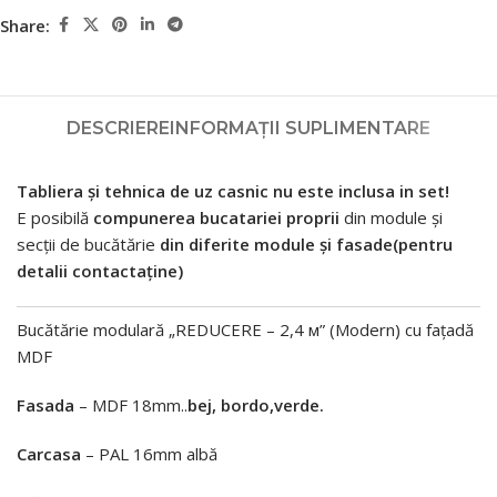
Share:
DESCRIERE
INFORMAȚII SUPLIMENTARE
Tabliera și tehnica de uz casnic nu este inclusa in set!
E posibilă
compunerea bucatariei proprii
din module și
secții de bucătărie
din diferite module și fasade(pentru
detalii contactaține)
Bucătărie modulară „REDUCERE – 2,4 м” (Modern) cu fațadă
MDF
Fasada
– MDF 18mm..
bej, bordo,verde.
Carcasa
– PAL 16mm albă