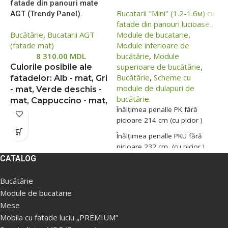
fatade din panouri mate
3
Bucatarii "Mini" (1.2-1.6м) cu
AGT (Trendy Panel).
fatade din panouri lucioase.
,
B
Bucătărie
,
Bucatarii AGT
Module de bucatarie
,
l
(fatade mat)
Module inferioare de
b
8 310.00
MDL
bucătărie
,
Module
superioare de bucătărie
,
Culorile posibile ale
T
Bucătărie
,
Scheme cu
fatadelor: Alb - mat, Gri
G
module de dulapuri de
- mat, Verde deschis -
m
bucătărie.
mat, Cappuccino - mat,
L
Înălțimea penalle PK fără
d
picioare 214 cm (cu picior )
Din cauza situației instabile,
P
prețurile de pe site pot să
Înălțimea penalle PKU fără
p
difere într-o măsură mai
picioare 232 cm (cu picior )
r
mare sau mai mică față de
CATALOG
Inaltime picior 10 cm
prețurile reale, vă rugăm să
D
verificați prețul la managerii
p
Bucătărie
noștri, pentru aceasta ne
d
Module de bucatarie
Posibilitatea de a alcătui o
puteți contacta conform
m
bucătărie de orice dimensiune
Mese
datelor indicate în Secțiunea
p
din secțiuni
modulare
„Contacte”.
Prețul fără livrare
Mobila cu fatade luciu „PREMIUM”
v
(dulapuri).
Toate dulapurile
și asamblare ( livrare