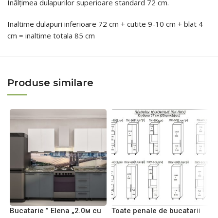
Inălțimea dulapurilor superioare standard 72 cm.
Inaltime dulapuri inferioare 72 cm + cutite 9-10 cm + blat 4
cm = inaltime totala 85 cm
Produse similare
Bucatarie ” Elena „2.0м cu
Toate penale de bucatarii
T