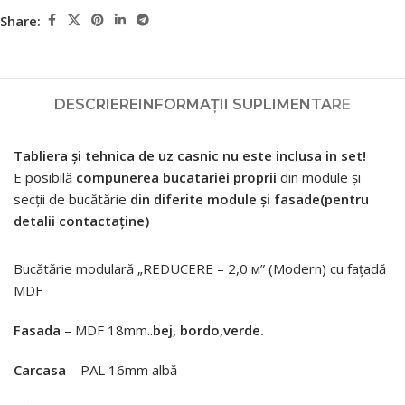
Share:
DESCRIERE
INFORMAȚII SUPLIMENTARE
Tabliera și tehnica de uz casnic nu este inclusa in set!
E posibilă
compunerea bucatariei proprii
din module și
secții de bucătărie
din diferite module și fasade(pentru
detalii contactaține)
Bucătărie modulară „REDUCERE – 2,0 м” (Modern) cu fațadă
MDF
Fasada
– MDF 18mm..
bej, bordo,verde.
Carcasa
– PAL 16mm albă