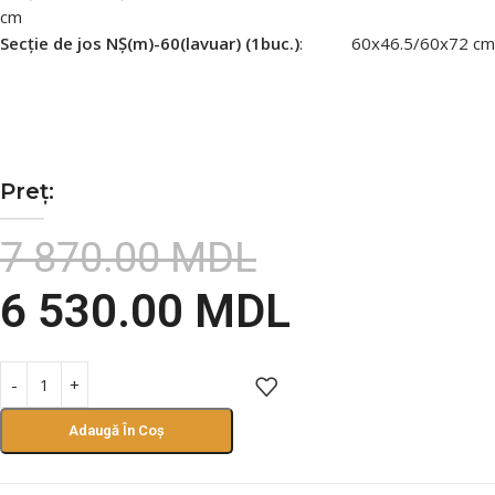
cm
Secție de jos NȘ(m)-60(lavuar) (1buc.)
: 60х46.5/60х72 cm
Preț:
7 870.00
MDL
6 530.00
MDL
Adaugă În Coș