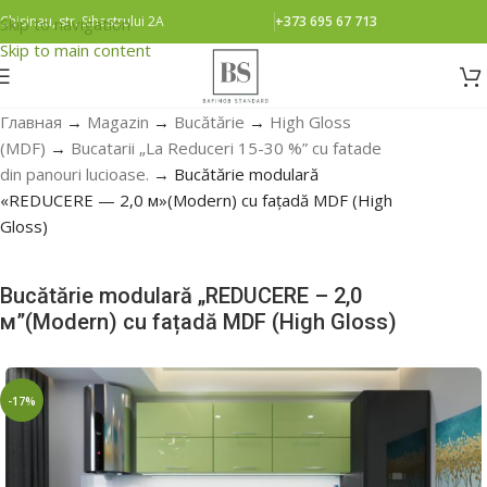
Chisinau, str. Sihastrului 2A
+373 695 67 713
Skip to navigation
Skip to main content
Главная
→
Magazin
→
Bucătărie
→
High Gloss
(MDF)
→
Bucatarii „La Reduceri 15-30 %” cu fatade
din panouri lucioase.
→
Bucătărie modulară
«REDUCERE — 2,0 м»(Modern) cu fațadă MDF (High
Gloss)
Bucătărie modulară „REDUCERE – 2,0
м”(Modern) cu fațadă MDF (High Gloss)
-17%