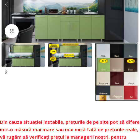
Faceți click pentru a mări
Din cauza situației instabile, prețurile de pe site pot să difere
într-o măsură mai mare sau mai mică față de prețurile reale,
vă rugăm să verificați prețul la managerii noștri, pentru