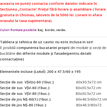
aceasta ne puteți contacta conform datelor indicate în
Secțiunea „Contacte”.
Prețul fără livrare și asamblare ( livrare
gratuita in Chisinau, Ialoveni de la 5000 lei. Livrare in afara
orasului la taxa supimentara).
Culori frontale posibile:
bej, bordo, verde..
Tabliera și tehnica de uz casnic nu este inclusa in set!
E posibilă
compunerea bucatariei proprii
din module și secții de
bucătărie
din diferite module și fasade(pentru detalii
contactaține)
Elementele incluse (LxAxÎ): 200 x 47.5/60 х 195
Secție de sus VȘV(s)-60 (1buc.)
: 60х30.5х72 cm
Secție de sus VȘV-60 (1buc.)
: 60х30.5х72 cm
Secție de sus VȘV-80 (1buc.)
: 80х30.5х72 cm
Secție de jos NȘ-60(1) (1buc.)
: 60х46.5/60х72 cm
Secție de jos NȘ-80 (1buc.)
: 80х46.5/80х72