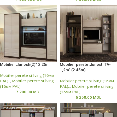
Mobilier „Iunosti(2)” 2.25m
Mobilier perete „Iunosti ТV-
1,2m” (2.45m)
Mobilier perete si living (16мм
PAL)..
,
Mobilier perete si living
Mobilier perete si living (16мм
(16мм PAL)
PAL)..
,
Mobilier perete si living
7 200.00
MDL
(16мм PAL)
6 250.00
MDL