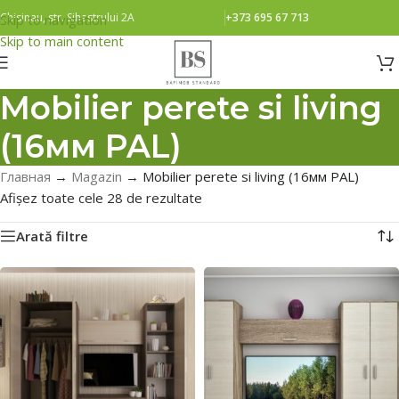
Chisinau, str. Sihastrului 2A
+373 695 67 713
Skip to navigation
Skip to main content
Mobilier perete si living
(16мм PAL)
Главная
→
Magazin
→
Mobilier perete si living (16мм PAL)
Afișez toate cele 28 de rezultate
Arată filtre