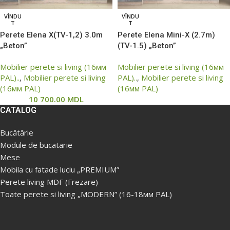
VÎNDU
VÎNDU
T
T
Perete Elena X(TV-1,2) 3.0m
Perete Elena Mini-X (2.7m)
„Beton”
(TV-1.5) „Beton”
Mobilier perete si living (16мм
Mobilier perete si living (16мм
PAL)..
,
Mobilier perete si living
PAL)..
,
Mobilier perete si living
(16мм PAL)
(16мм PAL)
10 700.00
MDL
CATALOG
Bucătărie
Module de bucatarie
Mese
Mobila cu fatade luciu „PREMIUM”
Perete living MDF (Frezare)
Toate perete si living „MODERN” (16-18мм PAL)