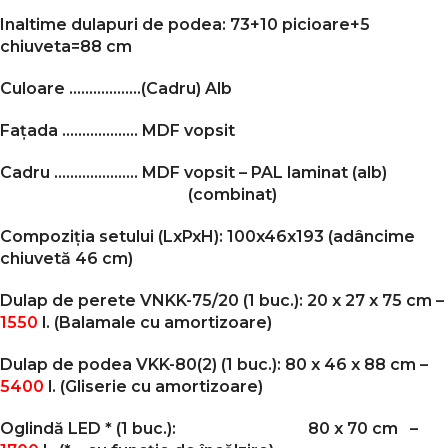
Inaltime dulapuri de podea: 73+10 picioare+5
chiuveta=88 cm
Culoare ………………
(Cadru)
Alb
Fațada ………………. MDF vopsit
Cadru ………………… MDF vopsit – PAL laminat (alb)
(combinat)
Compoziția setului (LxPxH): 100x46x193 (adâncime
chiuvetă 46 cm)
Dulap de perete VNKK-75/20 (1 buc.): 20 x 27 x 75 cm –
1550
l.
(Balamale cu
amortizoare
)
Dulap de podea VKK-80(2) (1 buc.): 80 x 46 x 88 cm –
5400
l.
(Gliserie cu amortizoare)
Oglindă LED * (1 buc.): 80 x 70 cm –