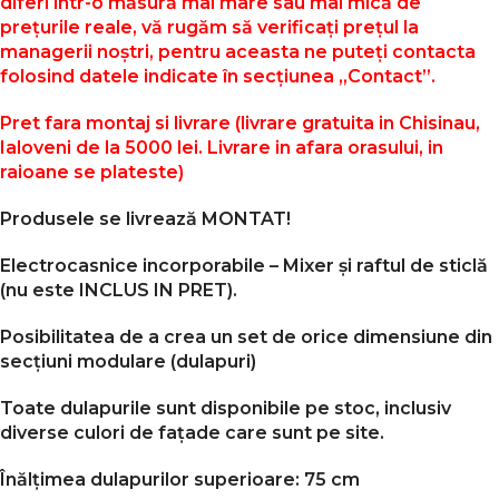
diferi într-o măsură mai mare sau mai mică de
prețurile reale, vă rugăm să verificați prețul la
managerii noștri, pentru aceasta ne puteți contacta
folosind datele indicate în secțiunea „Contact”.
Pret fara montaj si livrare (livrare gratuita in Chisinau,
Ialoveni de la 5000 lei. Livrare in afara orasului, in
raioane se plateste)
Produsele se livrează MONTAT!
Electrocasnice incorporabile –
Mixer
și raftul de sticlă
(nu este INCLUS IN PRET).
Posibilitatea de a crea un set de orice dimensiune din
secțiuni modulare (dulapuri)
Toate dulapurile sunt disponibile pe stoc, inclusiv
diverse culori de fațade care sunt pe site.
Înălțimea dulapurilor superioare: 75 cm