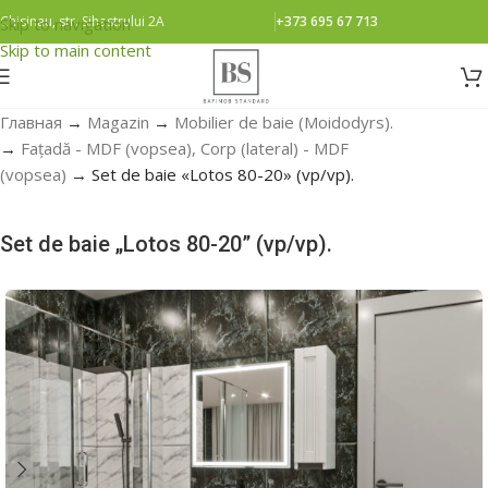
Chisinau, str. Sihastrului 2A
+373 695 67 713
Skip to navigation
Skip to main content
Главная
→
Magazin
→
Mobilier de baie (Moidodyrs).
→
Fațadă - MDF (vopsea), Corp (lateral) - MDF
(vopsea)
→
Set de baie «Lotos 80-20» (vp/vp).
Set de baie „Lotos 80-20” (vp/vp).