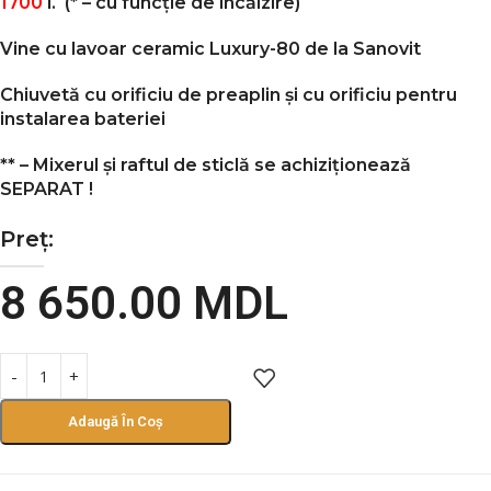
1700
l.
(* – cu funcție de încălzire)
Vine cu lavoar ceramic Luxury-80 de la Sanovit
Chiuvetă cu orificiu de preaplin și cu orificiu pentru
instalarea bateriei
** – Mixerul și raftul de sticlă se achiziționează
SEPARAT
!
Preț:
8 650.00
MDL
Adaugă În Coș