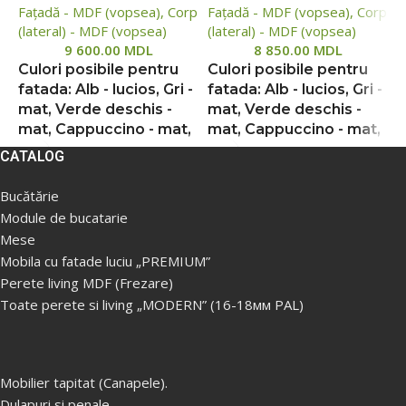
Fațadă - MDF (vopsea), Corp
Fațadă - MDF (vopsea), Corp
F
(lateral) - MDF (vopsea)
(lateral) - MDF (vopsea)
(
9 600.00
MDL
8 850.00
MDL
Culori posibile pentru
Culori posibile pentru
C
fatada: Alb - lucios, Gri -
fatada: Alb - lucios, Gri -
f
mat, Verde deschis -
mat, Verde deschis -
m
mat, Cappuccino - mat,
mat, Cappuccino - mat,
m
Bej - mat, Gri deschis -
Bej - mat, Gri deschis -
B
CATALOG
mat
mat
Bucătărie
Din cauza situației
Din cauza situației
D
Module de bucatarie
instabile, prețurile de
instabile, prețurile de
i
pe site pot diferi într-o
pe site pot diferi într-o
p
Mese
măsură mai mare sau
măsură mai mare sau
m
Mobila cu fatade luciu „PREMIUM”
mai mică de prețurile
mai mică de prețurile
m
Perete living MDF (Frezare)
reale, vă rugăm să
reale, vă rugăm să
r
Toate perete si living „MODERN” (16-18мм PAL)
verificați prețul la
verificați prețul la
v
managerii noștri, pentru
managerii noștri, pentru
m
aceasta ne puteți
aceasta ne puteți
a
contacta folosind
contacta folosind
c
Mobilier tapitat (Canapele).
datele indicate în
datele indicate în
d
Dulapuri si penale