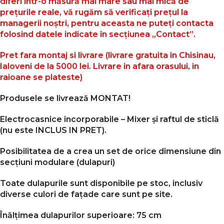
diferi într-o măsură mai mare sau mai mică de
prețurile reale, vă rugăm să verificați prețul la
managerii noștri, pentru aceasta ne puteți contacta
folosind datele indicate în secțiunea „Contact”.
Pret fara montaj si livrare (livrare gratuita in Chisinau,
Ialoveni de la 5000 lei. Livrare in afara orasului, in
raioane se plateste)
Produsele se livrează MONTAT!
Electrocasnice incorporabile –
Mixer
și raftul de sticlă
(nu este INCLUS IN PRET).
Posibilitatea de a crea un set de orice dimensiune din
secțiuni modulare (dulapuri)
Toate dulapurile sunt disponibile pe stoc, inclusiv
diverse culori de fațade care sunt pe site.
Înălțimea dulapurilor superioare: 75 cm