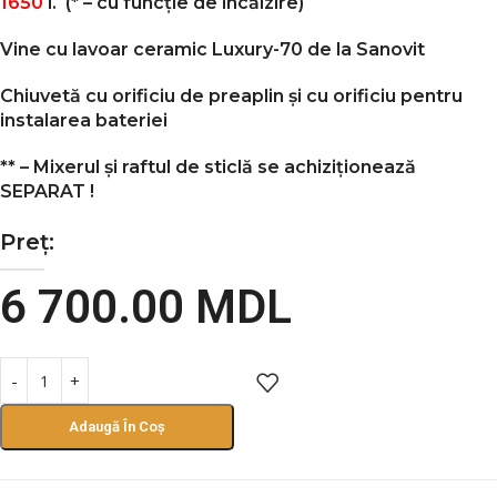
1650
l.
(* – cu funcție de încălzire)
Vine cu lavoar ceramic Luxury-70 de la Sanovit
Chiuvetă cu orificiu de preaplin și cu orificiu pentru
instalarea bateriei
** – Mixerul și raftul de sticlă se achiziționează
SEPARAT
!
Preț:
6 700.00
MDL
Adaugă În Coș