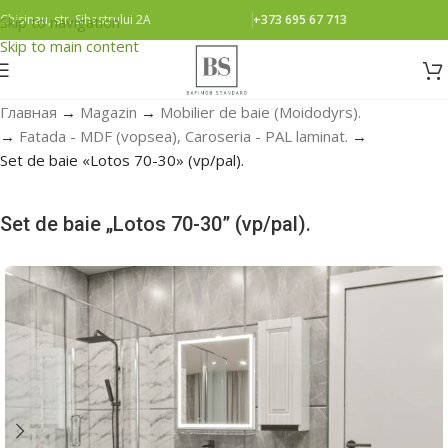
Chisinau, str. Sihastrului 2A
+373 695 67 713
Skip to navigation
Skip to main content
Главная
→
Magazin
→
Mobilier de baie (Moidodyrs).
→
Fatada - MDF (vopsea), Caroseria - PAL laminat.
→
Set de baie «Lotos 70-30» (vp/pal).
Set de baie „Lotos 70-30” (vp/pal).