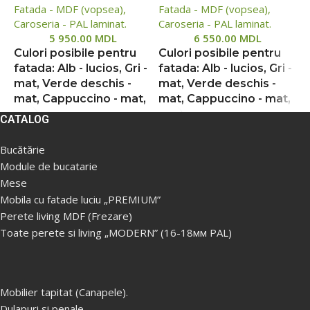
Fatada - MDF (vopsea),
Fatada - MDF (vopsea),
F
Caroseria - PAL laminat.
Caroseria - PAL laminat.
C
5 950.00
MDL
6 550.00
MDL
Culori posibile pentru
Culori posibile pentru
C
fatada: Alb - lucios, Gri -
fatada: Alb - lucios, Gri -
f
mat, Verde deschis -
mat, Verde deschis -
m
mat, Cappuccino - mat,
mat, Cappuccino - mat,
m
Gri deschis - mat
Bej - mat, Gri deschis -
B
CATALOG
mat
Din cauza situației
Bucătărie
instabile, prețurile de
Din cauza situației
D
Module de bucatarie
pe site pot diferi într-o
instabile, prețurile de
i
măsură mai mare sau
pe site pot diferi într-o
p
Mese
mai mică de prețurile
măsură mai mare sau
m
Mobila cu fatade luciu „PREMIUM”
reale, vă rugăm să
mai mică de prețurile
m
Perete living MDF (Frezare)
verificați prețul la
reale, vă rugăm să
r
Toate perete si living „MODERN” (16-18мм PAL)
managerii noștri, pentru
verificați prețul la
v
aceasta ne puteți
managerii noștri, pentru
m
contacta folosind
aceasta ne puteți
a
datele indicate în
contacta folosind
c
Mobilier tapitat (Canapele).
secțiunea „Contact”.
datele indicate în
d
Dulapuri si penale