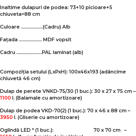
Inaltime dulapuri de podea: 73+10 picioare+5
chiuveta=88 cm
Culoare ………………
(Cadru)
Alb
Fațada ………………. MDF vopsit
Cadru …………………PAL laminat (alb)
Compoziția setului (LxPxH): 100x46x193 (adâncime
chiuvetă 46 cm)
Dulap de perete VNKD-75/30 (1 buc.): 30 x 27 x 75 cm –
1100
l.
(Balamale cu
amortizoare
)
Dulap de podea VKD-70(2) (1 buc.): 70 x 46 x 88 cm –
3950
l.
(Gliserie cu amortizoare)
Oglindă LED * (1 buc.): 70 x 70 cm –