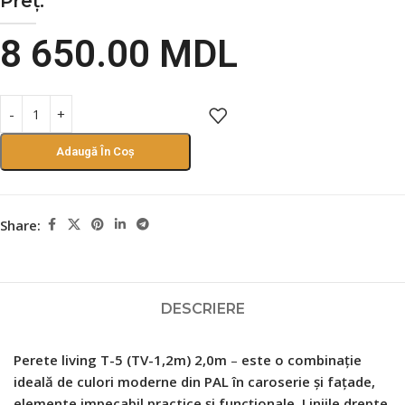
Preț:
8 650.00
MDL
Adaugă În Coș
Share:
DESCRIERE
Perete living Т-5 (TV-1,2m) 2,0m
–
este o combinație
ideală de culori moderne din PAL în caroserie și fațade,
elemente impecabil practice și funcționale. Liniile drepte