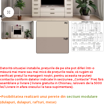
Faceți click pentru a mări
Datorită situației instabile, prețurile de pe site pot diferi într-o
măsură mai mare sau mai mică de prețurile reale, vă rugăm să
verificați prețul la managerii noștri, pentru aceasta ne puteți
contacta conform datelor indicate în secțiunea „Contacte” Preț fără
asamblare și livrare ( livrare gratuita in Chisinau, Ialoveni de la 5000
lei/ Livrare in afara orasului la taxa supimentara).
•Posibilitatea realizarii unui perete din
sectiuni modulare
(dulapuri, dulapuri, rafturi, mese)