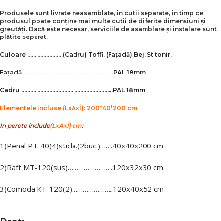
Produsele sunt livrate neasamblate, în cutii separate, în timp ce
produsul poate conține mai multe cutii de diferite dimensiuni și
greutăți. Dacă este necesar, serviciile de asamblare și instalare sunt
plătite separat.
Culoare ……………………
(Cadru)
Toffi.
(Fațadă)
Bej. St tonir.
Fațadă …………………………………………………….
PAL 18mm
Cadru ……………………………………………………..PAL 18mm
Elementele incluse (LxAxÎ): 200*40*200 сm
In perete include
(LxAxÎ) cm
:
1)Penal PT-40(4)sticla.(2buc.)…….40х40х200 cm
2)Raft МT-120(sus)…………………….120х32х30 cm
3)Comoda КT-120(2)…………………..120х40х52 cm