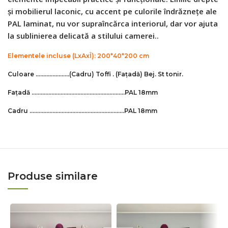
și mobilierul laconic, cu accent pe culorile îndrăznețe ale
PAL laminat, nu vor supraîncărca interiorul, dar vor ajuta
la sublinierea delicată a stilului camerei..
Elementele incluse (LxAxÎ): 200*40*200 сm
Culoare ………………….
(Cadru)
Toffi .
(Fațadă)
Bej. St tonir.
Fațadă …………………………………………………….
PAL 18mm
Cadru ……………………………………………………..PAL 18mm
Produse similare