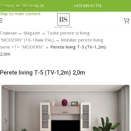
Chisinau, str. Sihastrului 2A
+373 695 67 713
Skip to navigation
Skip to main content
Главная
→
Magazin
→
Toate perete si living
"MODERN" (16-18мм PAL)
→
Mobilier perete living
serie =Т= "MODERN"
→
Perete living Т-5 (TV-1,2m)
2,0m
Perete living Т-5 (TV-1,2m) 2,0m