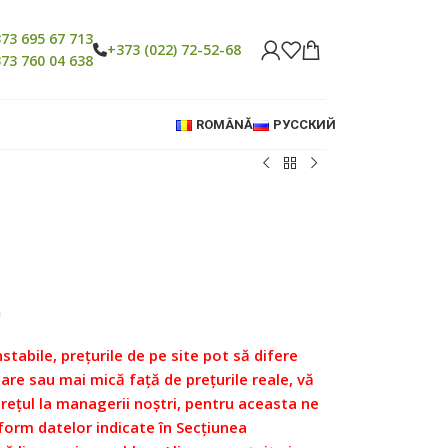
73 695 67 713
+373 (022) 72-52-68
73 760 04 638
ROMÂNĂ
РУССКИЙ
ă
nstabile, prețurile de pe site pot să difere
re sau mai mică față de prețurile reale, vă
prețul la managerii noștri, pentru aceasta ne
form datelor indicate în Secțiunea