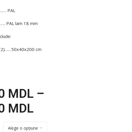
…. PAL
. PAL lam 18 mm
clude:
 (2)……50x40x200 cm
00
MDL
–
00
MDL