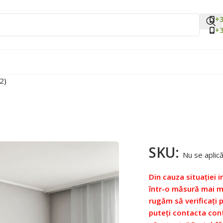
+3
+3
2)
SKU:
Nu se aplic
Din cauza situației i
într-o măsură mai ma
rugăm să verificați 
puteți contacta con