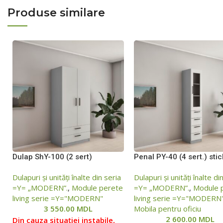
Produse similare
Dulap ShY-100 (2 sert)
Penal РY-40 (4 sert.) stic
Dulapuri și unități înalte din seria
Dulapuri și unități înalte di
=Y= „MODERN”.
,
Module perete
=Y= „MODERN”.
,
Module 
living serie =Y="MODERN"
living serie =Y="MODERN
3 550.00
MDL
Mobila pentru oficiu
2 600.00
MDL
Din cauza situației instabile,