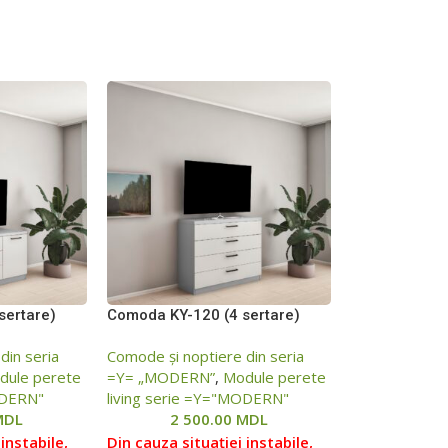
sertare)
Comoda KY-120 (4 sertare)
din seria
Comode și noptiere din seria
dule perete
=Y= „MODERN”
,
Module perete
ODERN"
living serie =Y="MODERN"
MDL
2 500.00
MDL
instabile,
Din cauza situației instabile,