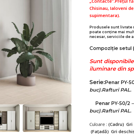
„Contacte”.
Prețul fă
Chisinau, Ialoveni de
supimentara).
Produsele sunt livrate 
poate conține mai multe
necesar, serviciile de a
Compoziție setul (
Sunt disponibile
iluminare din sp
Serie:
Penar PY-5
buc
).Rafturi PAL.
Penar P
Y-50/2
–
buc
).
Rafturi PAL.
Culoare :
(Cadru)
Gri
(Fațadă)
Gri deschis