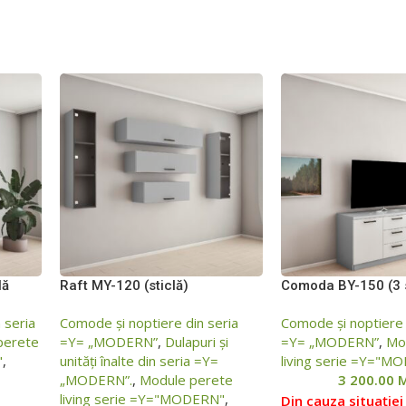
lă
Raft МY-120 (sticlă)
Comoda ВY-150 (3 
n seria
Comode și noptiere din seria
Comode și noptiere 
perete
=Y= „MODERN”
,
Dulapuri și
=Y= „MODERN”
,
Mo
"
,
unități înalte din seria =Y=
living serie =Y="M
„MODERN”.
,
Module perete
3 200.00
living serie =Y="MODERN"
,
Din cauza situației 