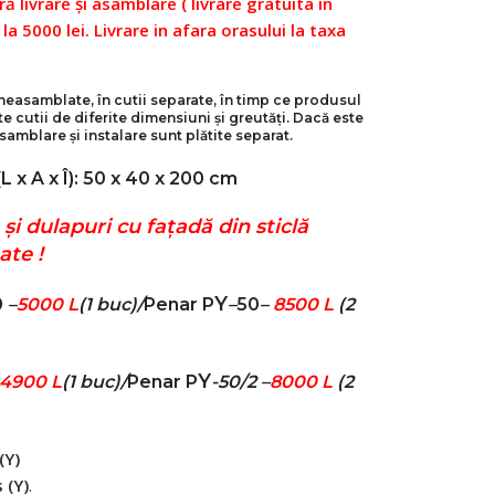
ră livrare și asamblare ( livrare gratuita in
 la 5000 lei. Livrare in afara orasului la taxa
neasamblate, în cutii separate, în timp ce produsul
 cutii de diferite dimensiuni și greutăți. Dacă este
samblare și instalare sunt plătite separat.
L x A x Î): 50 x 40 x 200 cm
 și dulapuri cu fațadă din sticlă
ate !
Y
0
–
5000 L
(1 buc)/
Penar P
–
50
–
8500 L
(
2
Y
4900 L
(1 buc)/
Penar P
-50/2 –
8000 L
(
2
 (Y)
 (Y)
.