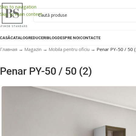
Skip to navigation
Skip to main content
CASĂ
CATALOG
REDUCERI
BLOG
DESPRE NOI
CONTACTE
Главная
→
Magazin
→
Mobila pentru oficiu
→
Penar PY-50 / 50 (
Penar PY-50 / 50 (2)