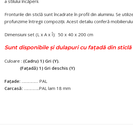
a stilului încăperii.
Fronturile din sticlă sunt încadrate în profil din aluminiu. Se utili
profunzime întregii compoziții. Acest detaliu conferă mobilieru
Dimensiuni set (L x A x Î): 50 x 40 x 200 cm
Sunt disponibile și dulapuri cu fațadă din sticl
Culoare :
(Cadru)
1) Gri (Y).
(Fațadă)
1) Gri deschis (Y)
Fațade:
…………… PAL
Carcasă:
…………..PAL lam 18 mm