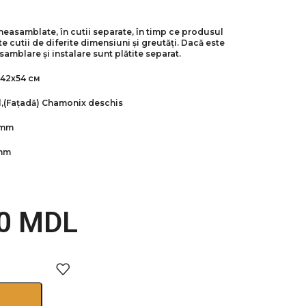
neasamblate, în cutii separate, în timp ce produsul
 cutii de diferite dimensiuni și greutăți. Dacă este
samblare și instalare sunt plătite separat.
42х54 см
,
(Fațadă) Chamonix deschis
 mm
 mm
00
MDL