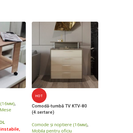
HOT
 (16мм)
,
Comodă-tumbă TV KTV-80
Mese
(4.sertare)
DL
Comode și noptiere (16мм)
,
instabile,
Mobila pentru oficiu