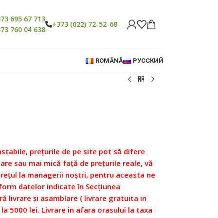
73 695 67 713
+373 (022) 72-52-68
73 760 04 638
ROMÂNĂ
РУССКИЙ
nstabile, prețurile de pe site pot să difere
re sau mai mică față de prețurile reale, vă
prețul la managerii noștri, pentru aceasta ne
form datelor indicate în Secțiunea
ră livrare și asamblare ( livrare gratuita in
 la 5000 lei. Livrare in afara orasului la taxa