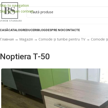
Skip to navigation
Skip to main content
CASĂ
CATALOG
REDUCERI
BLOG
DESPRE NOI
CONTACTE
Главная
→
Magazin
→
Comode și tumbe pentru TV
→
Comode și
Noptiera Т-50