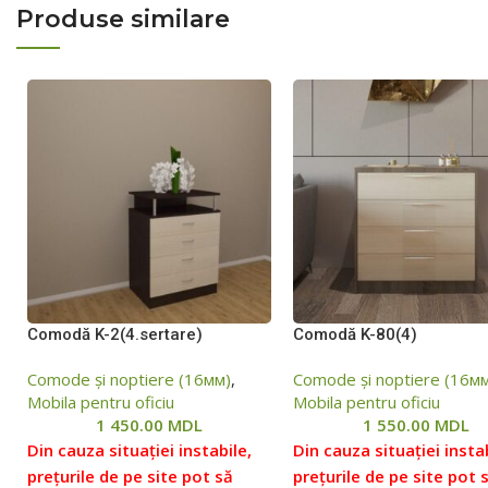
Produse similare
Comodă K-2(4.sertare)
Comodă K-80(4)
Comode și noptiere (16мм)
,
Comode și noptiere (16м
Mobila pentru oficiu
Mobila pentru oficiu
1 450.00
MDL
1 550.00
MDL
Din cauza situației instabile,
Din cauza situației instab
prețurile de pe site pot să
prețurile de pe site pot 