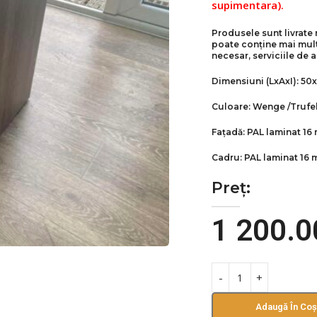
supimentara).
Produsele sunt livrate 
poate conține mai multe
necesar, serviciile de a
Dimensiuni (LxAxI):
50х
Culoare: Wenge /
Trufel
Fațadă: PAL laminat 16
Cadru: PAL laminat 16
Preț:
1 200.
Adaugă În Coș