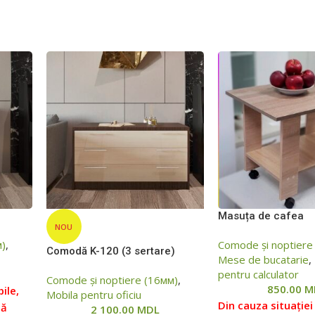
Masuța de cafea
NOU
м)
,
Comode și noptiere
Comodă K-120 (3 sertare)
Mese de bucatarie
,
pentru calculator
Comode și noptiere (16мм)
,
850.00
M
ile,
Mobila pentru oficiu
Din cauza situației 
să
2 100.00
MDL