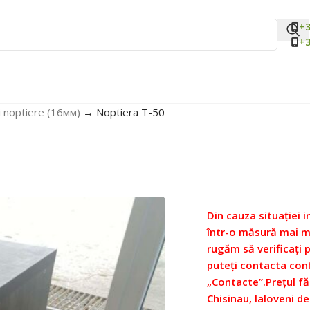
+3
+3
 noptiere (16мм)
→
Noptiera Т-50
Din cauza situației i
într-o măsură mai ma
rugăm să verificați 
puteți contacta con
„Contacte”.
Prețul fă
Chisinau, Ialoveni de