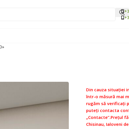
+3
+3
10»
Din cauza situației i
într-o măsură mai ma
rugăm să verificați 
puteți contacta con
„Contacte”.
Prețul fă
Chisinau, Ialoveni de