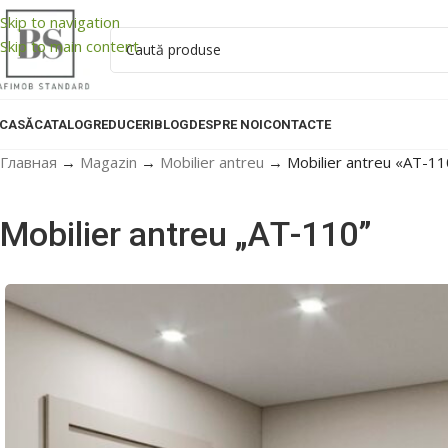
Skip to navigation
Skip to main content
CASĂ
CATALOG
REDUCERI
BLOG
DESPRE NOI
CONTACTE
Главная
→
Magazin
→
Mobilier antreu
→
Mobilier antreu «AТ-1
Mobilier antreu „AТ-110”