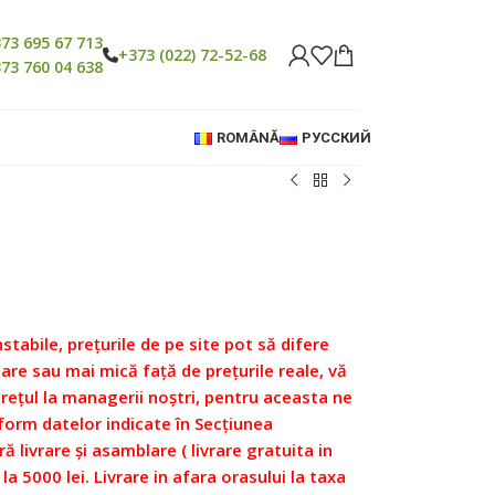
73 695 67 713
+373 (022) 72-52-68
73 760 04 638
ROMÂNĂ
РУССКИЙ
nstabile, prețurile de pe site pot să difere
re sau mai mică față de prețurile reale, vă
prețul la managerii noștri, pentru aceasta ne
form datelor indicate în Secțiunea
ră livrare și asamblare ( livrare gratuita in
 la 5000 lei. Livrare in afara orasului la taxa