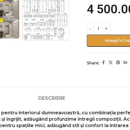
4 500.
Adaugă În Coș
Share:
DESCRIERE
t pentru interiorul dumneavoastră, cu combinația perfe
 și îngrijit, adăugând profunzime întregii compoziții.
Ac
entru spațiile mici, adăugând stil și confort la intrar