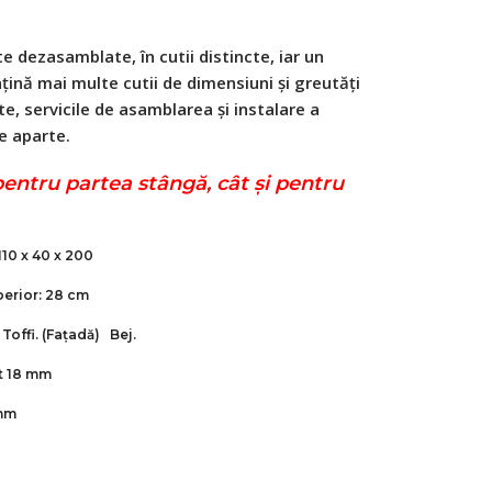
e dezasamblate, în cutii distincte, iar un
ină mai multe cutii de dimensiuni și greutăți
te, servicile de asamblarea și instalare a
e aparte.
pentru partea stângă, cât și pentru
110
x 40 x 200
erior:
28 cm
 Toffi.
(Fațadă)
Bej.
t 18 mm
 mm