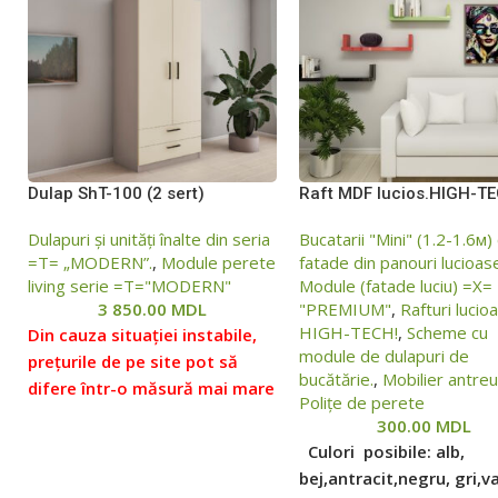
Dulap ShT-100 (2 sert)
Raft MDF lucios.HIGH-TE
Dulapuri și unități înalte din seria
Bucatarii "Mini" (1.2-1.6м)
=Т= „MODERN”.
,
Module perete
fatade din panouri lucioas
living serie =Т="MODERN"
Module (fatade luciu) =Х=
3 850.00
MDL
"PREMIUM"
,
Rafturi lucio
HIGH-TECH!
,
Scheme cu
Din cauza situației instabile,
module de dulapuri de
prețurile de pe site pot să
bucătărie.
,
Mobilier antre
difere într-o măsură mai mare
Polițe de perete
sau mai mică față de prețurile
300.00
MDL
reale, vă rugăm să verificați
Culori posibile: alb,
prețul la managerii noștri,
bej,antracit,negru, gri,v
pentru aceasta ne puteți