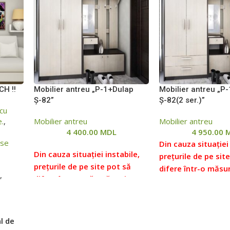
CH !!
Mobilier antreu „P-1+Dulap
Mobilier antreu „P
Ș‎-82”
Ș‎-82(2 ser.)”
 cu
e.
,
Mobilier antreu
Mobilier antreu
4 400.00
MDL
4 950.00
ase
Din cauza situației 
Din cauza situației instabile,
prețurile de pe sit
prețurile de pe site pot să
difere într-o măsu
u
,
difere într-o măsură mai mare
sau mai mică față 
sau mai mică față de prețurile
reale, vă rugăm să 
reale, vă rugăm să verificați
prețul la managerii
prețul la managerii noștri,
pentru aceasta ne 
al de
pentru aceasta ne puteți