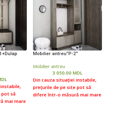
-1+Dulap
Mobilier antreu”P-2″
Mobilier antreu
3 050.00
MDL
MDL
Din cauza situației instabile,
instabile,
prețurile de pe site pot să
e pot să
difere într-o măsură mai mare
ră mai mare
sau mai mică față de prețurile
de prețurile
reale, vă rugăm să verificați
verificați
prețul la managerii noștri,
 noștri,
pentru aceasta ne puteți
puteți
contacta conform datelor