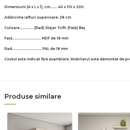
Dimensiuni (A x L x Î), cm…….. 40 x 110 x 200.
Adâncime rafturi superioare: 28 cm
Culoare……………. (Rad) Stejar Toffi.
(Față) Bej.
Față…………………………… MDF de 18 mm
Rad……………………………. PAL de 18 mm
Costul este indicat fără asamblare. Mobilierul este demontat de p
Produse similare