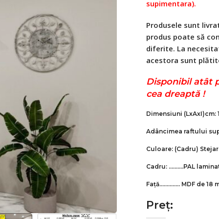
supimentara).
Produsele sunt livrat
produs poate să conț
diferite. La necesita
acestora sunt plătit
Disponibil atât 
cea dreaptă !
Dimensiuni
(LxAxI)
cm: 
Adâncimea raftului sup
Culoare:
(Cadru)
Stejar
Cadru: ……….PAL lamina
Față………….. MDF de 18
Preț: