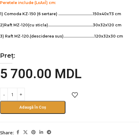
Peretele include
(LxAxÎ) cm:
1) Comoda KZ-150 (6 sertare) ……………………………….150х40х73 cm
2)Raft MZ-120(cu sticla)..……………………………………….30х32х120 cm
3) Raft MZ-120.(desciderea sus).……….………………….120х32х30 cm
Preț:
5 700.00
MDL
Adaugă În Coș
Share: