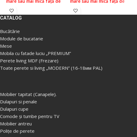
mare sau mai mică față de
mare sau mai mică față de
m
prețurile reale, vă rugăm să
prețurile reale, vă rugăm să
p
verificați prețul la managerii
verificați prețul la managerii
v
CATALOG
noștri, pentru aceasta ne
noștri, pentru aceasta ne
n
puteți contacta conform
puteți contacta conform
p
Bucătărie
datelor indicate în Secțiunea
datelor indicate în Secțiunea
d
Module de bucatarie
„Contacte”.
Prețul fără livrare
„Contacte”.
„
Mese
și asamblare ( livrare
Prețul fără livrare și
P
gratuita in Chisinau, Ialoveni
Mobila cu fatade luciu „PREMIUM”
asamblare ( livrare gratuita
a
de la 5000 lei/ Livrare in
Perete living MDF (Frezare)
in Chisinau, Ialoveni de la
i
afara orasului la taxa
Toate perete si living „MODERN” (16-18мм PAL)
5000 lei/ Livrare in afara
5
supimentara).
orasului la taxa
o
•Posibilitatea realizarii unui
supimentara).
s
perete din
sectiuni modulare
Mobilier tapitat (Canapele).
•Posibilitatea realizarii unui
•
(dulapuri, dulapuri, rafturi,
Dulapuri si penale
perete din
sectiuni modulare
p
mese)
Dulapuri cupe
(dulapuri, dulapuri, rafturi,
(
Comode și tumbe pentru TV
Produsele sunt livrate
mese)
m
dezasamblate, în cutii
Produsele sunt livrate
P
Mobilier antreu
distincte, iar un produs
dezasamblate, în cutii
d
Polițe de perete
poate să conțină mai multe
distincte, iar un produs
d