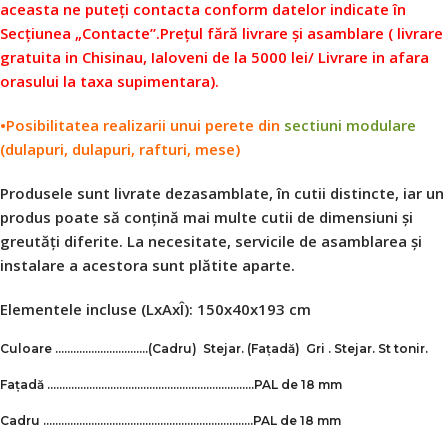
aceasta ne puteți contacta conform datelor indicate în
Secțiunea „Contacte”.
Prețul fără livrare și asamblare ( livrare
gratuita in Chisinau, Ialoveni de la 5000 lei/ Livrare in afara
orasului la taxa supimentara).
•Posibilitatea realizarii unui perete din
sectiuni modulare
(dulapuri, dulapuri, rafturi, mese)
Produsele sunt livrate dezasamblate, în cutii distincte, iar un
produs poate să conțină mai multe cutii de dimensiuni și
greutăți diferite. La necesitate, servicile de asamblarea și
instalare a acestora sunt plătite aparte.
Elementele incluse (LxAxÎ): 150x40x193 cm
Culoare ………………………….
(Cadru)
Stejar
.
(Fațadă)
Gri .
Stejar
.
St tonir.
Fațadă ……………………………………………………………
PAL de 18 mm
Cadru …………………………………………………………….PAL de 18 mm