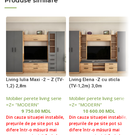
Produse similare
Living Iulia Maxi -2 – Z (ТV-
Living Elena -Z cu sticla
L
1,2) 2,8m
(ТV-1,2m) 3,0m
3
Mobilier perete living serie
Mobilier perete living serie
M
=Z= "MODERN"
=Z= "MODERN"
=
9 750.00
MDL
10 600.00
MDL
Din cauza situației instabile,
Din cauza situației instabile,
D
prețurile de pe site pot să
prețurile de pe site pot să
p
difere într-o măsură mai
difere într-o măsură mai
d