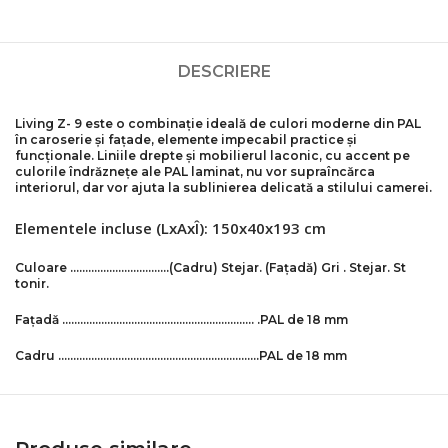
DESCRIERE
Living Z- 9 este o combinație ideală de culori moderne din PAL
în caroserie și fațade, elemente impecabil practice și
funcționale. Liniile drepte și mobilierul laconic, cu accent pe
culorile îndrăznețe ale PAL laminat, nu vor supraîncărca
interiorul, dar vor ajuta la sublinierea delicată a stilului camerei.
Elementele incluse (LxAxÎ): 150x40x193 cm
Culoare ……………………………
(Cadru)
Stejar
.
(Fațadă)
Gri .
Stejar
. St
tonir.
Fațadă ………………………………………………………. .
PAL de 18 mm
Cadru ………………………………………………………….PAL de 18 mm