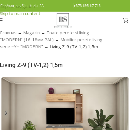
Chisinau, str. Sihastrului 2A
+373 695 67 713
Skip to navigation
Skip to main content
Главная
→
Magazin
→
Toate perete si living
"MODERN" (16-18мм PAL)
→
Mobilier perete living
serie =Y= "MODERN"
→
Living Z-9 (ТV-1,2) 1,5m
Living Z-9 (ТV-1,2) 1,5m