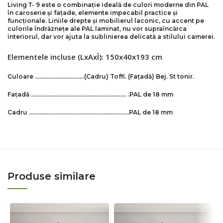
Living Т- 9 este o combinație ideală de culori moderne din PAL
în caroserie și fațade, elemente impecabil practice și
funcționale. Liniile drepte și mobilierul laconic, cu accent pe
culorile îndrăznețe ale PAL laminat, nu vor supraîncărca
interiorul, dar vor ajuta la sublinierea delicată a stilului camerei.
Elementele incluse (LxAxÎ): 150x40x193 cm
Culoare ……………………………
(Cadru) Toffi
.
(Fațadă)
Bej
. St tonir.
Fațadă ………………………………………………………. .
PAL de 18 mm
Cadru ………………………………………………………….PAL de 18 mm
Produse similare