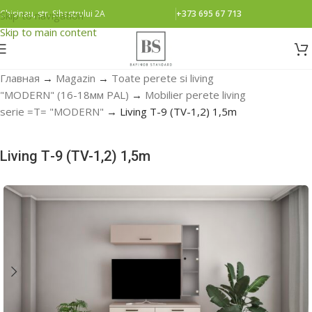
Chisinau, str. Sihastrului 2A
+373 695 67 713
Skip to navigation
Skip to main content
Главная
→
Magazin
→
Toate perete si living
"MODERN" (16-18мм PAL)
→
Mobilier perete living
serie =Т= "MODERN"
→
Living Т-9 (ТV-1,2) 1,5m
Living Т-9 (ТV-1,2) 1,5m