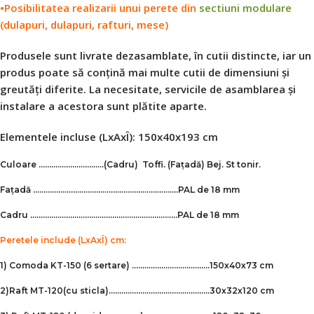
•Posibilitatea realizarii unui perete din
sectiuni modulare
(dulapuri, dulapuri, rafturi, mese)
Produsele sunt livrate dezasamblate, în cutii distincte, iar un
produs poate să conțină mai multe cutii de dimensiuni și
greutăți diferite. La necesitate, servicile de asamblarea și
instalare a acestora sunt plătite aparte.
Elementele incluse (LxAxÎ): 150x40x193 cm
Culoare ………………………….
(Cadru)
Toffi
.
(Fațadă)
Bej
.
St tonir.
Fațadă ……………………………………………………………
PAL de 18 mm
Cadru …………………………………………………………….PAL de 18 mm
Peretele include
(LxAxÎ) cm:
1) Comoda KT-150 (6 sertare) ……………………………….150х40х73 cm
2)Raft MT-120(cu sticla)..……………………………………….30х32х120 cm