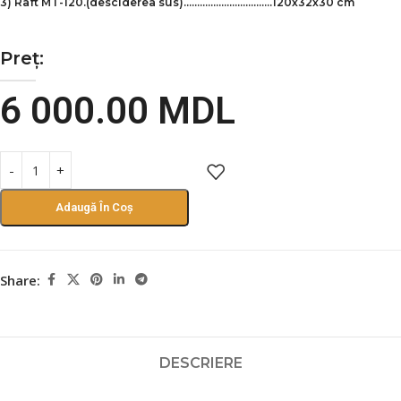
3) Raft MT-120.(desciderea sus).……….………………….120х32х30 cm
Preț:
6 000.00
MDL
Adaugă În Coș
Share:
DESCRIERE