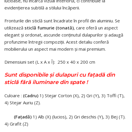
lucioase, nu încarcă vizual interiorul, ci contribuie la
evidențierea subtilă a stilului încăperii.
Fronturile din sticlă sunt încadrate în profil din aluminiu. Se
utilizează
sticlă fumurie (tonată)
, care oferă un aspect
elegant și ordonat, ascunde conținutul dulapurilor și adaugă
profunzime întregii compoziții. Acest detaliu conferă
mobilierului un aspect mai modern și mai premium.
Dimensiuni set (L x A x Î): 250 x 40 x 200 cm
Sunt disponibile și dulapuri cu fațadă din
sticlă fără iluminare din spate !
Culoare :
(Cadru)
1) Stejar Corton (X), 2) Gri (Y), 3) Toffi (T),
4) Stejar Auriu (Z).
(Fațadă)
1) Alb (X) (lucios), 2) Gri deschis (Y), 3) Bej (T).
4) Grafit (Z)