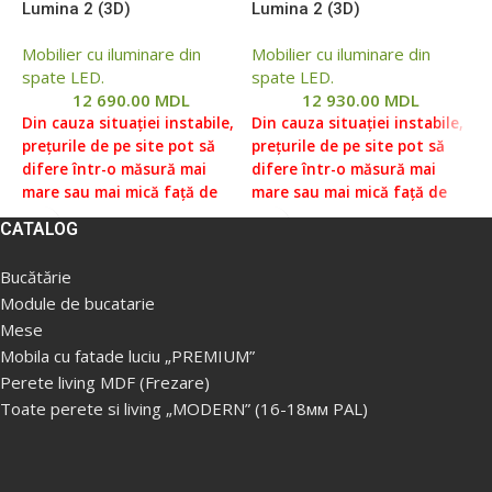
Lumina 2 (3D)
Lumina 2 (3D)
L
Mobilier cu iluminare din
Mobilier cu iluminare din
M
spate LED.
spate LED.
s
12 690.00
MDL
12 930.00
MDL
Din cauza situației instabile,
Din cauza situației instabile,
D
prețurile de pe site pot să
prețurile de pe site pot să
p
difere într-o măsură mai
difere într-o măsură mai
d
mare sau mai mică față de
mare sau mai mică față de
m
prețurile reale, vă rugăm să
prețurile reale, vă rugăm să
p
CATALOG
verificați prețul la managerii
verificați prețul la managerii
v
noștri, pentru aceasta ne
noștri, pentru aceasta ne
n
Bucătărie
puteți contacta conform
puteți contacta conform
p
Module de bucatarie
datelor indicate în Secțiunea
datelor indicate în Secțiunea
d
Mese
„Contacte”.
Prețul fără livrare
„Contacte”.
Prețul fără livrare
„
și asamblare ( livrare
și asamblare ( livrare
ș
Mobila cu fatade luciu „PREMIUM”
gratuita in Chisinau, Ialoveni
gratuita in Chisinau, Ialoveni
g
Perete living MDF (Frezare)
de la 5000 lei. Livrare in
de la 5000 lei. Livrare in
d
Toate perete si living „MODERN” (16-18мм PAL)
afara orasului la taxa
afara orasului la taxa
a
supimentara).
supimentara).
s
Produsele sunt livrate
Produsele sunt livrate
P