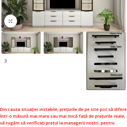
Faceți click pentru a mări
Din cauza situației instabile, prețurile de pe site pot să difere
într-o măsură mai mare sau mai mică față de prețurile reale,
vă rugăm să verificați prețul la managerii noștri, pentru