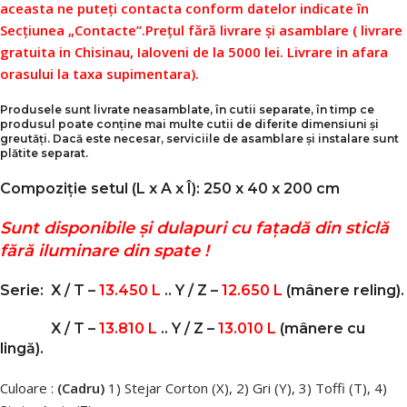
aceasta ne puteți contacta conform datelor indicate în
Secțiunea „Contacte”.
Prețul fără livrare și asamblare ( livrare
gratuita in Chisinau, Ialoveni de la 5000 lei. Livrare in afara
orasului la taxa supimentara).
Produsele sunt livrate neasamblate, în cutii separate, în timp ce
produsul poate conține mai multe cutii de diferite dimensiuni și
greutăți. Dacă este necesar, serviciile de asamblare și instalare sunt
plătite separat.
Compoziție setul (L x A x Î): 250 x 40 x 200 cm
Sunt disponibile și dulapuri cu fațadă din sticlă
fără iluminare din spate !
Serie:
X / T –
13.450 L
.. Y / Z –
12.650 L
(mânere reling).
X / T –
13.810 L
.. Y / Z –
13.010 L
(mânere cu
lingă)
.
Culoare :
(Cadru)
1) Stejar Corton (X), 2) Gri (Y), 3) Toffi (T), 4)