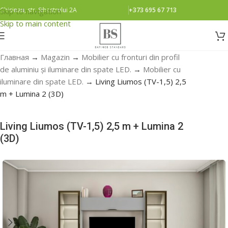
Chisinau, str. Sihastrului 2A
+373 695 67 713
Skip to navigation
Skip to main content
Главная
→
Magazin
→
Mobilier cu fronturi din profil
de aluminiu și iluminare din spate LED.
→
Mobilier cu
iluminare din spate LED.
→
Living Liumos (TV-1,5) 2,5
m + Lumina 2 (3D)
Living Liumos (TV-1,5) 2,5 m + Lumina 2
(3D)