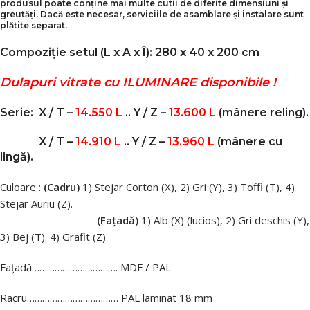
produsul poate conține mai multe cutii de diferite dimensiuni și
greutăți. Dacă este necesar, serviciile de asamblare și instalare sunt
plătite separat.
Compoziție setul (L x A x Î): 280 x 40 x 200 cm
Dulapuri vitrate cu ILUMINARE disponibile !
Serie:
X / T –
14.550 L
.. Y / Z –
13.600 L
(mânere reling).
X / T –
14.910 L
.. Y / Z –
13.960 L
(mânere cu
lingă)
.
Culoare :
(Cadru)
1) Stejar Corton (X), 2) Gri (Y), 3) Toffi (T), 4)
Stejar Auriu (Z).
(Fațadă)
1) Alb (X) (lucios), 2) Gri deschis (Y),
3) Bej (T). 4) Grafit (Z)
Fațadă……………………………. MDF / PAL
Racru……………………………… PAL laminat 18 mm