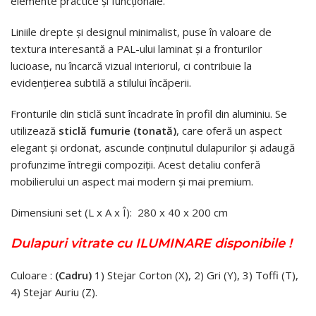
elemente practice și funcționale.
Liniile drepte și designul minimalist, puse în valoare de
textura interesantă a PAL-ului laminat și a fronturilor
lucioase, nu încarcă vizual interiorul, ci contribuie la
evidențierea subtilă a stilului încăperii.
Fronturile din sticlă sunt încadrate în profil din aluminiu. Se
utilizează
sticlă fumurie (tonată)
, care oferă un aspect
elegant și ordonat, ascunde conținutul dulapurilor și adaugă
profunzime întregii compoziții. Acest detaliu conferă
mobilierului un aspect mai modern și mai premium.
Dimensiuni set (L x A x Î): 280 x 40 x 200 cm
Dulapuri vitrate cu ILUMINARE disponibile !
Culoare :
(Cadru)
1) Stejar Corton (X), 2) Gri (Y), 3) Toffi (T),
4) Stejar Auriu (Z).