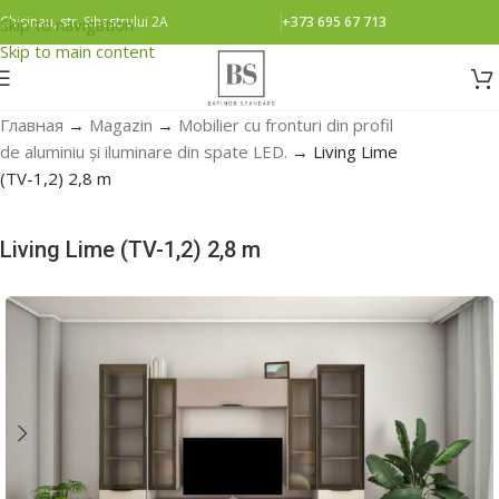
Chisinau, str. Sihastrului 2A
+373 695 67 713
Skip to navigation
Skip to main content
Главная
→
Magazin
→
Mobilier cu fronturi din profil
de aluminiu și iluminare din spate LED.
→
Living Lime
(TV-1,2) 2,8 m
Living Lime (TV-1,2) 2,8 m