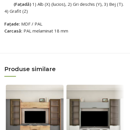
(Fațadă)
1) Alb (X) (lucios), 2) Gri deschis (Y), 3) Bej (T).
4) Grafit (Z)
Fațade:
MDF / PAL
Carcasă:
PAL melaminat 18 mm
Produse similare