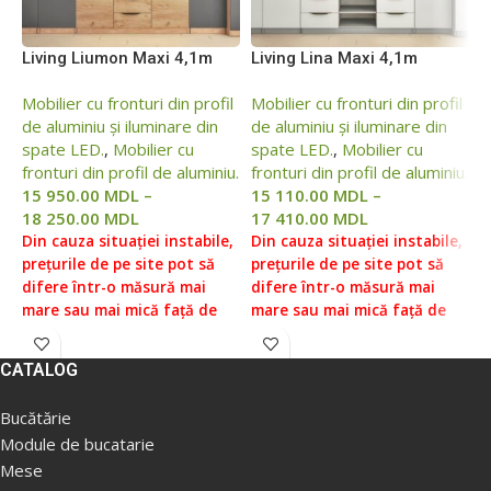
Living Liumon Maxi 4,1m
Living Lina Maxi 4,1m
L
4
Mobilier cu fronturi din profil
Mobilier cu fronturi din profil
de aluminiu și iluminare din
de aluminiu și iluminare din
M
spate LED.
,
Mobilier cu
spate LED.
,
Mobilier cu
d
fronturi din profil de aluminiu.
fronturi din profil de aluminiu.
s
15 950.00
MDL
–
15 110.00
MDL
–
f
18 250.00
MDL
17 410.00
MDL
1
1
Din cauza situației instabile,
Din cauza situației instabile,
prețurile de pe site pot să
prețurile de pe site pot să
D
difere într-o măsură mai
difere într-o măsură mai
p
mare sau mai mică față de
mare sau mai mică față de
d
prețurile reale, vă rugăm să
prețurile reale, vă rugăm să
m
verificați prețul la managerii
verificați prețul la managerii
p
CATALOG
noștri, pentru aceasta ne
noștri, pentru aceasta ne
v
puteți contacta conform
puteți contacta conform
n
Bucătărie
datelor indicate în Secțiunea
datelor indicate în Secțiunea
p
Module de bucatarie
„Contacte”.
Prețul fără livrare
„Contacte”.
Prețul fără livrare
d
Mese
și asamblare ( livrare
și asamblare ( livrare
„