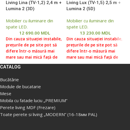
Living Lina (TV-1,2) 2,4 m +
Living Lux (TV-1,5) 2,5 m +
L
Lumina 2 (3D)
Lumina 2 (5D)
L
Mobilier cu iluminare din
Mobilier cu iluminare din
M
spate LED.
spate LED.
s
12 690.00
MDL
13 230.00
MDL
Din cauza situației instabile,
Din cauza situației instabile,
D
prețurile de pe site pot să
prețurile de pe site pot să
p
difere într-o măsură mai
difere într-o măsură mai
d
mare sau mai mică față de
mare sau mai mică față de
m
prețurile reale, vă rugăm să
prețurile reale, vă rugăm să
p
CATALOG
verificați prețul la managerii
verificați prețul la managerii
v
noștri, pentru aceasta ne
noștri, pentru aceasta ne
n
Bucătărie
puteți contacta conform
puteți contacta conform
p
Module de bucatarie
datelor indicate în Secțiunea
datelor indicate în Secțiunea
d
Mese
„Contacte”.
Prețul fără livrare
„Contacte”.
Prețul fără livrare
„
și asamblare ( livrare
și asamblare ( livrare
ș
Mobila cu fatade luciu „PREMIUM”
gratuita in Chisinau, Ialoveni
gratuita in Chisinau, Ialoveni
g
Perete living MDF (Frezare)
de la 5000 lei. Livrare in
de la 5000 lei. Livrare in
d
Toate perete si living „MODERN” (16-18мм PAL)
afara orasului la taxa
afara orasului la taxa
a
supimentara).
supimentara).
s