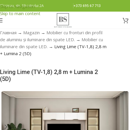
Chisinau, str. Sihastrului 2A
+373 695 67 713
Skip to navigation
Skip to main content
Главная
→
Magazin
→
Mobilier cu fronturi din profil
de aluminiu și iluminare din spate LED.
→
Mobilier cu
iluminare din spate LED.
→
Living Lime (TV-1,8) 2,8 m
+ Lumina 2 (5D)
Living Lime (TV-1,8) 2,8 m + Lumina 2
(5D)