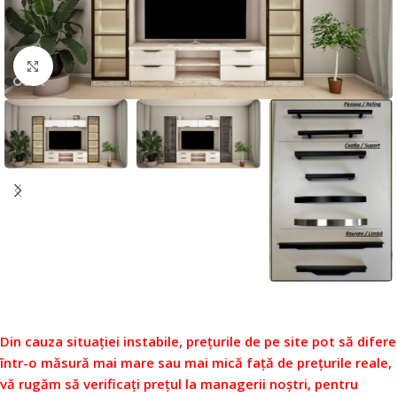
Faceți click pentru a mări
Din cauza situației instabile, prețurile de pe site pot să difere
într-o măsură mai mare sau mai mică față de prețurile reale,
vă rugăm să verificați prețul la managerii noștri, pentru