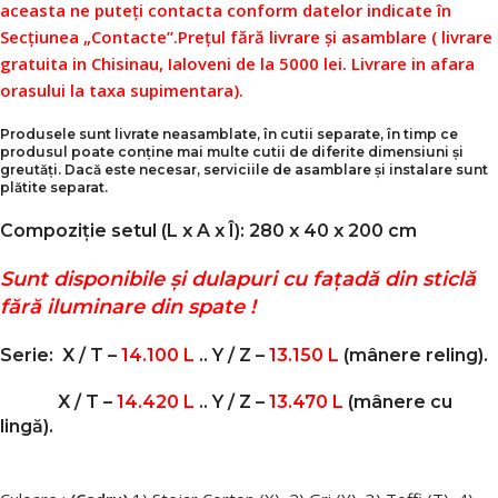
aceasta ne puteți contacta conform datelor indicate în
Secțiunea „Contacte”.
Prețul fără livrare și asamblare ( livrare
gratuita in Chisinau, Ialoveni de la 5000 lei. Livrare in afara
orasului la taxa supimentara).
Produsele sunt livrate neasamblate, în cutii separate, în timp ce
produsul poate conține mai multe cutii de diferite dimensiuni și
greutăți. Dacă este necesar, serviciile de asamblare și instalare sunt
plătite separat.
Compoziție setul (L x A x Î): 280 x 40 x 200 cm
Sunt disponibile și dulapuri cu fațadă din sticlă
fără iluminare din spate !
Serie:
X / T –
14.100 L
.. Y / Z –
13.150 L
(mânere reling).
X / T –
14.420 L
.. Y / Z –
13.470 L
(mânere cu
lingă)
.