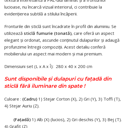
textura interesantă a PAL-ului laminat și a fronturilor
lucioase, nu încarcă vizual interiorul, ci contribuie la
evidențierea subtilă a stilului încăperii.
Fronturile din sticlă sunt încadrate în profil din aluminiu. Se
utilizează
sticlă fumurie (tonată)
, care oferă un aspect
elegant și ordonat, ascunde conținutul dulapurilor și adaugă
profunzime întregii compoziții. Acest detaliu conferă
mobilierului un aspect mai modern și mai premium.
Dimensiuni set (L x A x Î): 280 x 40 x 200 cm
Sunt disponibile și dulapuri cu fațadă din
sticlă fără iluminare din spate !
Culoare :
(Cadru)
1) Stejar Corton (X), 2) Gri (Y), 3) Toffi (T),
4) Stejar Auriu (Z).
(Fațadă)
1) Alb (X) (lucios), 2) Gri deschis (Y), 3) Bej (T).
4) Grafit (Z)