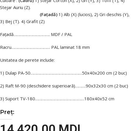
Culoare :
(Cadru)
1) Stejar Corton (X), 2) Gri (Y), 3) Toffi (T), 4)
Stejar Auriu (Z).
(Fațadă)
1) Alb (X) (lucios), 2) Gri deschis (Y),
3) Bej (T). 4) Grafit (Z)
Fațadă……………………………. MDF / PAL
Racru……………………………… PAL laminat 18 mm
Unitatea de perete include:
1) Dulap PA-50…………………………………………50x40x200 cm (2 buc)
2) Raft M-90 (deschidere superioară)……….90x32x30 cm (2 buc)
3) Suport TV-180……………………………….………180x40x52 cm
Preț:
14 420.00
MDL