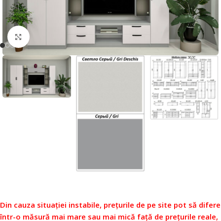
Faceți click pentru a mări
Din cauza situației instabile, prețurile de pe site pot să difere
într-o măsură mai mare sau mai mică față de prețurile reale,