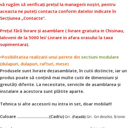
vă rugăm să verificați prețul la managerii noștri, pentru
aceasta ne puteți contacta conform datelor indicate în
Secțiunea „Contacte”.
Prețul fără livrare și asamblare ( livrare gratuita in Chisinau,
Ialoveni de la 5000 lei/ Livrare in afara orasului la taxa
supimentara).
•Posibilitatea realizarii unui perete din
sectiuni modulare
(dulapuri, dulapuri, rafturi, mese)
Produsele sunt livrate dezasamblate, în cutii distincte, iar un
produs poate să conțină mai multe cutii de dimensiuni și
greutăți diferite. La necesitate, servicile de asamblarea și
instalare a acestora sunt plătite aparte.
Tehnica si alte accesorii nu intra in set, doar mobila!!!
Culoare ……………………….
(Cadru)
Gri .
(Fațadă)
Gri . Gri deschis. St tonir.