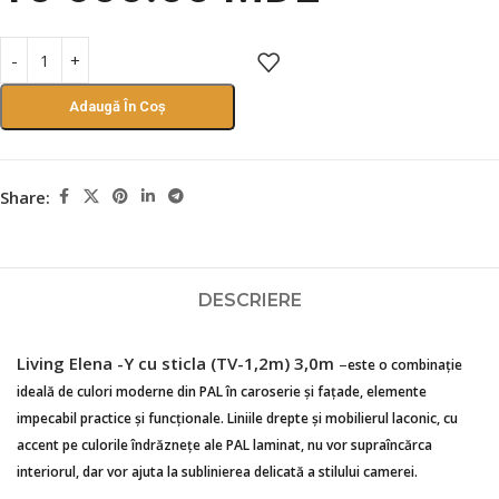
Adaugă În Coș
Share:
DESCRIERE
Living Elena -Y cu sticla (ТV-1,2m) 3,0m
–
este o combinație
ideală de culori moderne din PAL în caroserie și fațade, elemente
impecabil practice și funcționale. Liniile drepte și mobilierul laconic, cu
accent pe culorile îndrăznețe ale PAL laminat, nu vor supraîncărca
interiorul, dar vor ajuta la sublinierea delicată a stilului camerei.