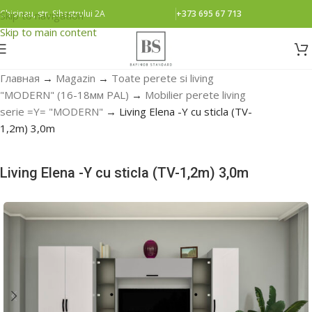
Chisinau, str. Sihastrului 2A
+373 695 67 713
Skip to navigation
Skip to main content
Главная
→
Magazin
→
Toate perete si living
"MODERN" (16-18мм PAL)
→
Mobilier perete living
serie =Y= "MODERN"
→
Living Elena -Y cu sticla (ТV-
1,2m) 3,0m
Living Elena -Y cu sticla (ТV-1,2m) 3,0m