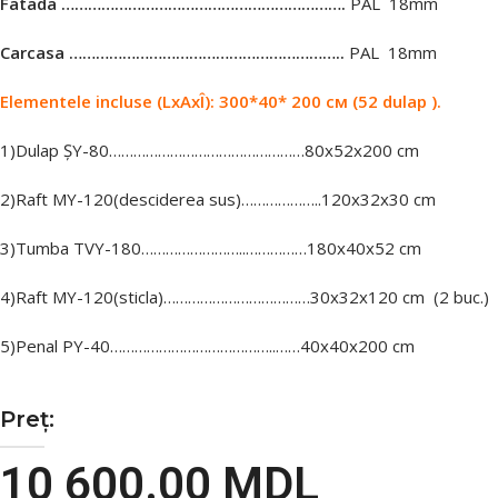
Fatada ……………………………………………………….
PAL 18mm
Carcasa ……………………………………………………..
PAL 18mm
Elementele incluse (LxAxÎ): 300*40* 200 см (52 dulap ).
1)Dulap
Ș
Y-80…………………………………………80х52х200 cm
2)Raft МY-120(desciderea sus)………………..120х32х30 cm
3)Tumba ТVY-180……………………..……………180х40х52 cm
4)Raft МY-120(sticla)………………………………30х32х120 cm (2 buc.)
5)Penal PY-40…………………………………..……40х40х200 cm
Preț:
10 600.00
MDL