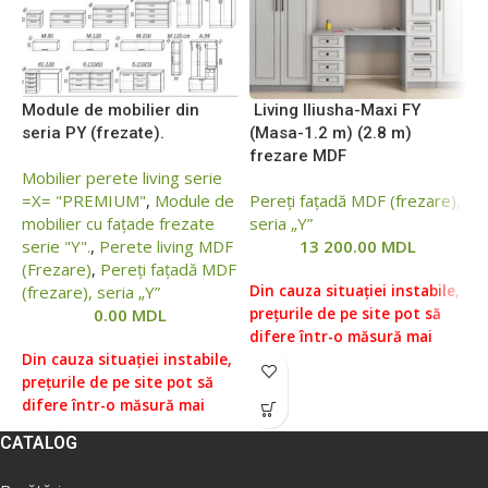
Module de mobilier din
Living Iliusha-Maxi FY
L
seria PY (frezate).
(Masa-1.2 m) (2.8 m)
(
frezare MDF
Mobilier perete living serie
P
=Х= "PREMIUM"
,
Module de
Pereți fațadă MDF (frezare),
s
mobilier cu fațade frezate
seria „Y”
serie "Y".
,
Perete living MDF
13 200.00
MDL
(Frezare)
,
Pereți fațadă MDF
D
(frezare), seria „Y”
Din cauza situației instabile,
p
0.00
MDL
prețurile de pe site pot să
d
difere într-o măsură mai
m
Din cauza situației instabile,
mare sau mai mică față de
p
prețurile de pe site pot să
prețurile reale, vă rugăm să
v
difere într-o măsură mai
verificați prețul la managerii
n
mare sau mai mică față de
noștri, pentru aceasta ne
p
CATALOG
prețurile reale, vă rugăm să
puteți contacta conform
d
verificați prețul la managerii
datelor indicate în Secțiunea
„