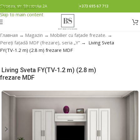
Chisinau, str. Sihastrului 2A
+373 695 67 713
Skip to navigation
Skip to main content
Главная
→
Magazin
→
Mobilier cu fațade frezate.
→
Pereți fațadă MDF (frezare), seria „Y”
→
Living Sveta
FY(TV-1.2 m) (2.8 m) frezare MDF
Living Sveta FY(TV-1.2 m) (2.8 m)
frezare MDF