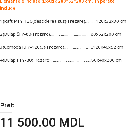
Elementele incluse (LxAxÎ): 280*52*200 сm, In perete
include:
1)Raft МFY-120(desciderea sus)(Frezare)…….…120х32х30 cm
2)Dulap
ȘFY
-80(Frezare)…………………………..……80х52х200 cm
3)Сomoda KFY-120(3)(Frezare)…………………..….120х40х52 cm
4)Dulap
PFY
-80(Frezare)……………………..…………80х40х200 cm
Preț:
11 500.00
MDL