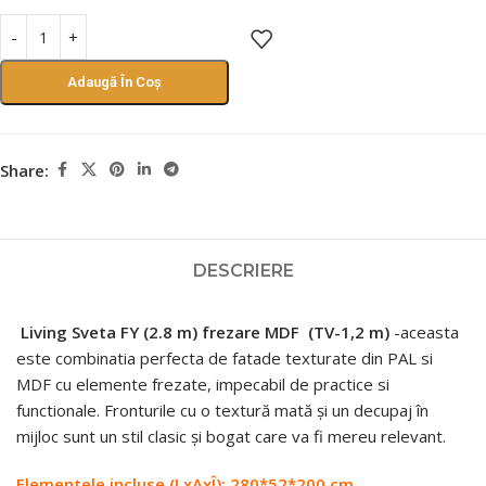
Adaugă În Coș
Share:
DESCRIERE
Living Sveta FY (2.8 m) frezare MDF
(ТV-1,2 m)
-aceasta
este combinatia perfecta de fatade texturate din PAL si
MDF cu elemente frezate, impecabil de practice si
functionale. Fronturile cu o textură mată și un decupaj în
mijloc sunt un stil clasic și bogat care va fi mereu relevant.
Elementele incluse (LxAxÎ): 280*52*200 сm