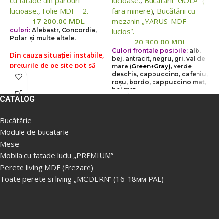
cu fatade din panouri
lucioase.
,
Bucatarii "GOLA" (
B
lucioase.
,
Folie MDF - 2.
fara minere)
,
Bucătării cu
c
17 200.00
MDL
mezanin „YARUS-MDF
l
culori:
Alebastr, Concordia,
lucios”.
Polar și multe altele.
20 300.00
MDL
C
Culori frontale posibile:
alb,
Din cauza situației instabile,
b
bej, antracit, negru, gri, val de
prețurile de pe site pot să
m
mare
(Green+Gray)
, verde
d
deschis, cappuccino, cafeniu,
difere într-o măsură mai
r
roșu, bordo, cappuccino mat,
mare sau mai mică față de
b
bej mat
prețurile reale, vă rugăm să
CATALOG
D
verificați prețul la managerii
Din cauza situației instabile,
p
noștri, pentru aceasta ne
prețurile de pe site pot să
Bucătărie
d
puteți contacta conform
difere într-o măsură mai
Module de bucatarie
m
datelor indicate în Secțiunea
mare sau mai mică față de
Mese
p
„Contacte”.
Prețul fără livrare
prețurile reale, vă rugăm să
Mobila cu fatade luciu „PREMIUM”
v
și asamblare ( livrare
verificați prețul la managerii
Perete living MDF (Frezare)
n
gratuita in Chisinau, Ialoveni
noștri, pentru aceasta ne
p
Toate perete si living „MODERN” (16-18мм PAL)
de la 5000 lei. Livrare in
puteți contacta conform
d
afara orasului la taxa
datelor indicate în Secțiunea
„
supimentara).
„Contacte”.
Prețul fără livrare
ș
și asamblare ( livrare