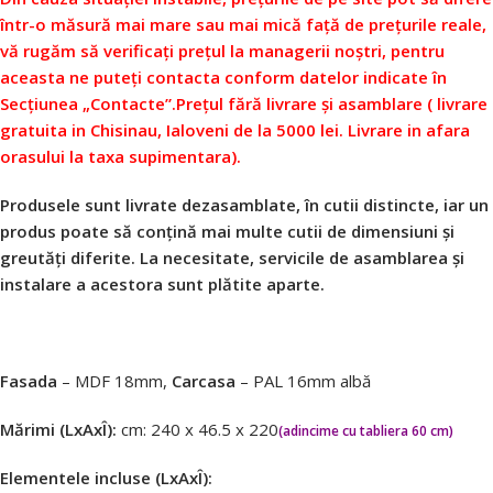
într-o măsură mai mare sau mai mică față de prețurile reale,
vă rugăm să verificați prețul la managerii noștri, pentru
aceasta ne puteți contacta conform datelor indicate în
Secțiunea „Contacte”.
Prețul fără livrare și asamblare ( livrare
gratuita in Chisinau, Ialoveni de la 5000 lei. Livrare in afara
orasului la taxa supimentara).
Produsele sunt livrate dezasamblate, în cutii distincte, iar un
produs poate să conțină mai multe cutii de dimensiuni și
greutăți diferite. La necesitate, servicile de asamblarea și
instalare a acestora sunt plătite aparte.
Fasada
– MDF 18mm,
Carcasa
– PAL 16mm albă
Mărimi (LxAxÎ):
cm: 240 х 46.5 x 220
(adincime cu tabliera 60 cm)
Elementele incluse (LxAxÎ):