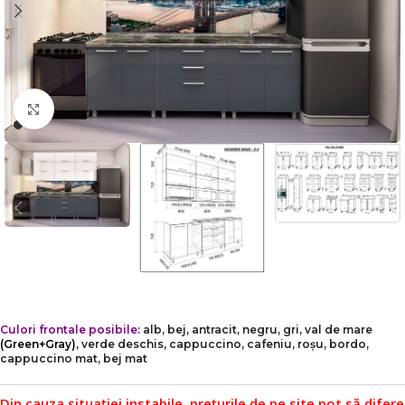
Faceți click pentru a mări
Culori frontale posibile:
alb, bej, antracit, negru, gri, val de mare
(Green+Gray)
, verde deschis, cappuccino, cafeniu, roșu, bordo,
cappuccino mat, bej mat
Din cauza situației instabile, prețurile de pe site pot să difere