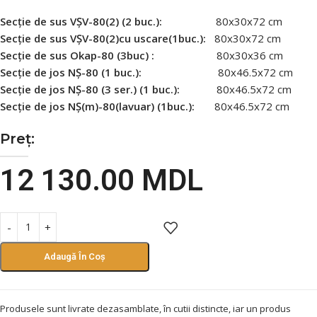
Secție de sus VȘV-80(2) (2 buc.):
80х30х72 сm
Secție de sus VȘV-80(2)cu uscare(1buc.):
80х30х72 сm
Secție de sus Okap-80 (3buc) :
80х30х36 сm
Secție de jos NȘ-80 (1 buc.):
80х46.5х72 сm
Secție de jos NȘ-80 (3 ser.) (1 buc.):
80х46.5х72 сm
Secție de jos NȘ(m)-80(lavuar) (1buc.):
80х46.5х72 cm
Preț:
12 130.00
MDL
Adaugă În Coș
Produsele sunt livrate dezasamblate, în cutii distincte, iar un produs