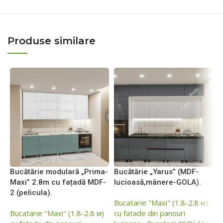
Produse similare
Bucătărie modulară „Prima-
Bucătărie „Yarus” (MDF-
Maxi” 2.8m cu fațadă MDF-
lucioasă,mânere-GOLA).
B
2 (pelicula).
Bucatarie "Maxi" (1.8-2.8 м)
M
Bucatarie "Maxi" (1.8-2.8 м)
cu fatade din panouri
(