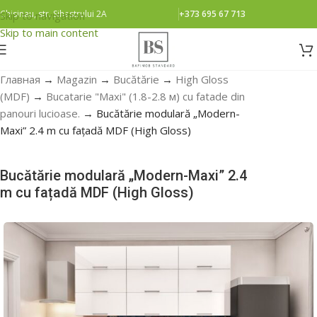
Chisinau, str. Sihastrului 2A
+373 695 67 713
Skip to navigation
Skip to main content
Главная
→
Magazin
→
Bucătărie
→
High Gloss
(MDF)
→
Bucatarie "Maxi" (1.8-2.8 м) cu fatade din
panouri lucioase.
→
Bucătărie modulară „Modern-
Maxi” 2.4 m cu fațadă MDF (High Gloss)
Bucătărie modulară „Modern-Maxi” 2.4
m cu fațadă MDF (High Gloss)