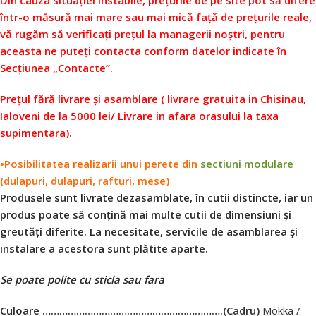
Din cauza situației instabile, prețurile de pe site pot să difere
într-o măsură mai mare sau mai mică față de prețurile reale,
vă rugăm să verificați prețul la managerii noștri, pentru
aceasta ne puteți contacta conform datelor indicate în
Secțiunea „Contacte”.
Prețul fără livrare și asamblare
( livrare gratuita in Chisinau,
Ialoveni de la 5000 lei/ Livrare in afara orasului la taxa
supimentara).
•Posibilitatea realizarii unui perete din
sectiuni modulare
(dulapuri, dulapuri, rafturi, mese)
Produsele sunt livrate dezasamblate, în cutii distincte, iar un
produs poate să conțină mai multe cutii de dimensiuni și
greutăți diferite. La necesitate, servicile de asamblarea și
instalare a acestora sunt plătite aparte.
Se poate polite cu sticla sau fara
Culoare ……………………………………………………….
(Cadru)
Mokka /