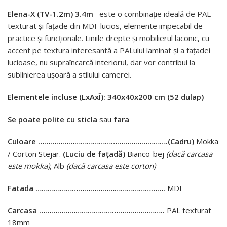
Elena-X (TV-1.2m) 3.4m
–
este o combinație ideală de PAL
texturat și fațade din MDF lucios, elemente impecabil de
practice și funcționale. Liniile drepte și mobilierul laconic, cu
accent pe textura interesantă a PALului laminat și a fațadei
lucioase, nu supraîncarcă interiorul, dar vor contribui la
sublinierea ușoară a stilului camerei.
Elementele incluse (LxAxÎ): 340x40x200 cm (52 dulap)
Se poate polite cu sticla
sau
fara
Culoare ……………………………………………………….
(Cadru)
Mokka
/ Corton Stejar.
(Luciu de fațadă)
Bianco-bej
(dacă carcasa
este mokka)
, Alb
(dacă carcasa este corton)
Fatada ……………………………………………………….
MDF
Carcasa ……………………………………………………..
PAL texturat
18mm