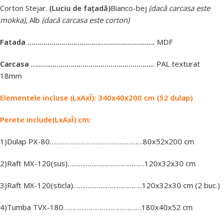
Corton Stejar.
(Luciu de fațadă)
Bianco
-bej
(dacă carcasa este
mokka)
, Alb
(dacă carcasa este corton)
Fatada ……………………………………………………….
MDF
Carcasa ……………………………………………………..
PAL texturat
18mm
Elementele incluse (LxAxÎ): 340x40x200 cm (52 dulap)
Perete include
(LxAxÎ) cm
:
1)Dulap PХ-80……………………………………………80х52х200 cm
2)Raft МХ-120(sus)……………………………………120х32х30 cm
3)Raft МХ-120(sticla)………………………………..120х32х30 cm (2 buc.)
4)Tumba ТVХ-180……………………………….……180х40х52 cm