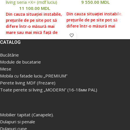
living seria =X= (mdf luciu)
9 550.00
MDL
l
11 100.00
MDL
Din cauza situației instabile,
Din cauza situației instabile,
prețurile de pe site pot să
D
prețurile de pe site pot să
difere într-o măsură mai
p
difere într-o măsură mai
mare sau mai mică față de
d
mare sau mai mică față de
prețurile reale, vă rugăm să
m
prețurile reale, vă rugăm să
CATALOG
verificați prețul la managerii
p
verificați prețul la managerii
noștri, pentru aceasta ne
v
noștri, pentru aceasta ne
Bucătărie
puteți contacta conform
n
puteți contacta conform
Module de bucatarie
datelor indicate în Secțiunea
p
datelor indicate în Secțiunea
Mese
„Contacte”.
d
„Contacte”.
„
Mobila cu fatade luciu „PREMIUM”
Prețul fără livrare și
Prețul fără livrare și
Perete living MDF (Frezare)
P
asamblare ( livrare gratuita
asamblare ( livrare gratuita
Toate perete si living „MODERN” (16-18мм PAL)
a
in Chisinau, Ialoveni de la
in Chisinau, Ialoveni de la
i
5000 lei/ Livrare in afara
5000 lei/ Livrare in afara
5
orasului la taxa
orasului la taxa
o
supimentara).
supimentara).
s
Mobilier tapitat (Canapele).
•Posibilitatea realizarii unui
Dulapuri si penale
•Posibilitatea realizarii unui
•
perete din
sectiuni modulare
Dulapuri cupe
perete din
sectiuni modulare
p
(dulapuri, dulapuri, rafturi,