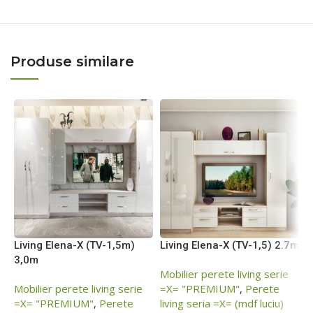
Produse similare
Living Elena-X (TV-1,5m)
Living Elena-X (TV-1,5) 2.7m
L
3,0m
1
Mobilier perete living serie
Mobilier perete living serie
=Х= "PREMIUM"
,
Perete
M
=Х= "PREMIUM"
,
Perete
living seria =X= (mdf luciu)
=