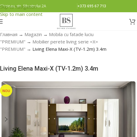
Chisinau, str. Sihastrului 2A
+373 695 67 713
Skip to navigation
Skip to main content
Главная
→
Magazin
→
Mobila cu fatade luciu
"PREMIUM"
→
Mobilier perete living serie =Х=
"PREMIUM"
→
Living Elena Maxi-X (TV-1.2m) 3.4m
Living Elena Maxi-X (TV-1.2m) 3.4m
NOU