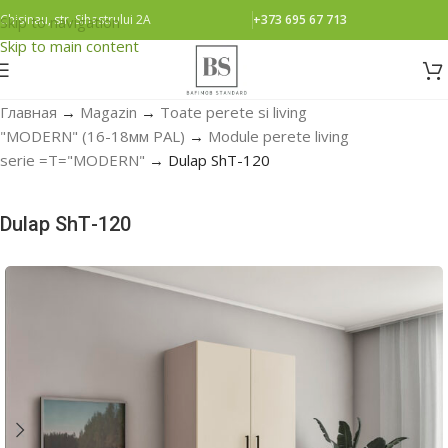
Chisinau, str. Sihastrului 2A
+373 695 67 713
Skip to navigation
Skip to main content
Главная
→
Magazin
→
Toate perete si living
"MODERN" (16-18мм PAL)
→
Module perete living
serie =Т="MODERN"
→
Dulap ShТ-120
Dulap ShТ-120