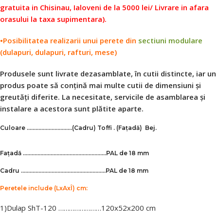
gratuita in Chisinau, Ialoveni de la 5000 lei/ Livrare in afara
orasului la taxa supimentara).
•Posibilitatea realizarii unui perete din
sectiuni modulare
(dulapuri, dulapuri, rafturi, mese)
Produsele sunt livrate dezasamblate, în cutii distincte, iar un
produs poate să conțină mai multe cutii de dimensiuni și
greutăți diferite. La necesitate, servicile de asamblarea și
instalare a acestora sunt plătite aparte.
Culoare ………………………….
(Cadru)
Toffi
.
(Fațadă) Bej.
Fațadă …………………………………………………
PAL de 18 mm
Cadru ………………………………………………….PAL de 18 mm
Peretele include
(LxAxÎ) cm:
1)Dulap ShТ-120 ……………………120х52х200 cm