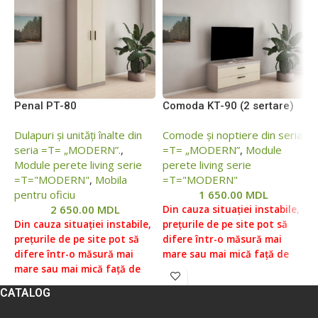
Penal РТ-80
Comoda KТ-90 (2 sertare)
C
Dulapuri și unități înalte din
Comode și noptiere din seria
C
seria =Т= „MODERN”.
,
=T= „MODERN”
,
Module
=
Module perete living serie
perete living serie
p
=Т="MODERN"
,
Mobila
=Т="MODERN"
=
pentru oficiu
1 650.00
MDL
2 650.00
MDL
Din cauza situației instabile,
D
Din cauza situației instabile,
prețurile de pe site pot să
p
prețurile de pe site pot să
difere într-o măsură mai
d
difere într-o măsură mai
mare sau mai mică față de
m
mare sau mai mică față de
prețurile reale, vă rugăm să
p
prețurile reale, vă rugăm să
verificați prețul la managerii
v
CATALOG
verificați prețul la managerii
noștri, pentru aceasta ne
n
noștri, pentru aceasta ne
puteți contacta conform
p