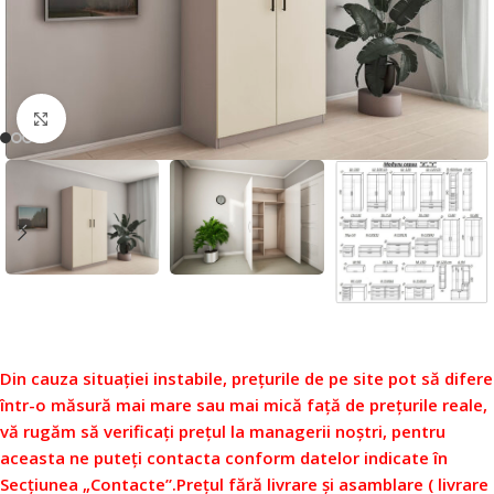
Faceți click pentru a mări
Din cauza situației instabile, prețurile de pe site pot să difere
într-o măsură mai mare sau mai mică față de prețurile reale,
vă rugăm să verificați prețul la managerii noștri, pentru
aceasta ne puteți contacta conform datelor indicate în
Secțiunea „Contacte”.
Prețul fără livrare și asamblare ( livrare