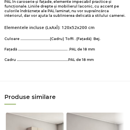
PAL în caroserie și fațade, elemente impecabil practice și
funcționale. Liniile drepte și mobilierul laconic, cu accent pe
culorile îndrăznețe ale PAL laminat, nu vor supraîncărca
interiorul, dar vor ajuta la sublinierea delicată a stilului camerei.
Elementele incluse (LxAxÎ): 120x52x200 cm
Culoare …………………….………
(Cadru)
Toffi
.
(Fațadă) Bej.
Fațadă ………………………………………………… .
PAL de 18 mm
Cadru ………………………………………….……….PAL de 18 mm
Produse similare