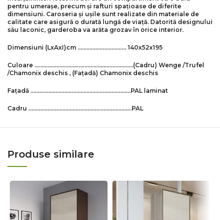
pentru umerașe, precum și rafturi spațioase de diferite
dimensiuni. Caroseria și ușile sunt realizate din materiale de
calitate care asigură o durată lungă de viață. Datorită designului
său laconic, garderoba va arăta grozav în orice interior.
Dimensiuni
(LxAxI)
cm
…………………………… 140x52x195
Culoare ………………………………………………………….(Cadru) Wenge /
Trufel
/
Chamonix deschis
, (Fațadă) Chamonix deschis
Fațadă …………………………………………………………..PAL laminat
Cadru …………………………………………………………….PAL
Produse similare