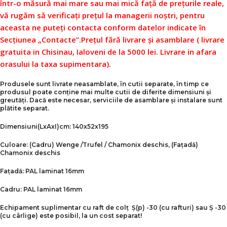
într-o măsură mai mare sau mai mică față de prețurile reale,
vă rugăm să verificați prețul la managerii noștri, pentru
aceasta ne puteți contacta conform datelor indicate în
Secțiunea „Contacte”.
Prețul fără livrare și asamblare ( livrare
gratuita in Chisinau, Ialoveni de la 5000 lei. Livrare in afara
orasului la taxa supimentara).
Produsele sunt livrate neasamblate, în cutii separate, în timp ce
produsul poate conține mai multe cutii de diferite dimensiuni și
greutăți. Dacă este necesar, serviciile de asamblare și instalare sunt
plătite separat.
Dimensiuni
(LxAxI)
cm:
140x52x195
Culoare:
(Cadru) Wenge /
Trufel
/ Chamonix deschis, (Fațadă)
Chamonix deschis
Fațadă:
PAL laminat 16mm
Cadru:
PAL laminat 16mm
Echipament suplimentar cu raft de colț Ș(p) -30 (cu rafturi) sau Ș -30
(cu cârlige) este posibil, la un cost separat!