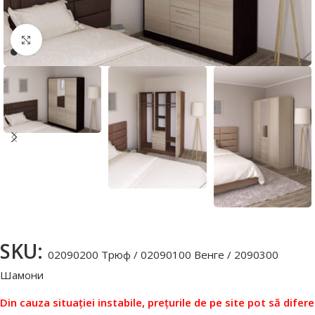
Faceți click pentru a mări
SKU:
02090200 Трюф / 02090100 Венге / 2090300
Шамони
Din cauza situației instabile, prețurile de pe site pot să difere