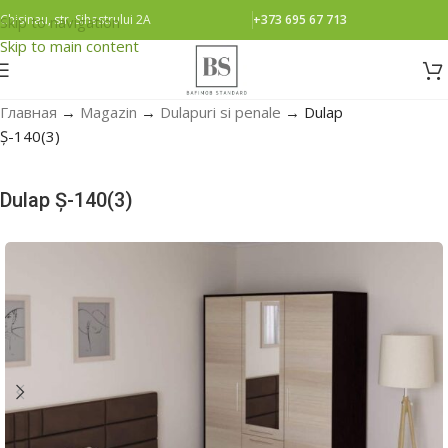
Chisinau, str. Sihastrului 2A
+373 695 67 713
Skip to navigation
Skip to main content
Главная
→
Magazin
→
Dulapuri si penale
→
Dulap
Ș-140(3)
Dulap Ș-140(3)