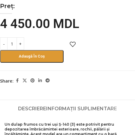
Preț:
4 450.00
MDL
Adaugă În Coș
Share:
DESCRIERE
INFORMAȚII SUPLIMENTARE
Un dulap frumos cu trei uși
Ș-
140 (3)
este potrivit pentru
depozitarea îmbrăcămintei exterioare, rochii, pălării și
încălțăminte. Acest model are un compartiment cu o bară