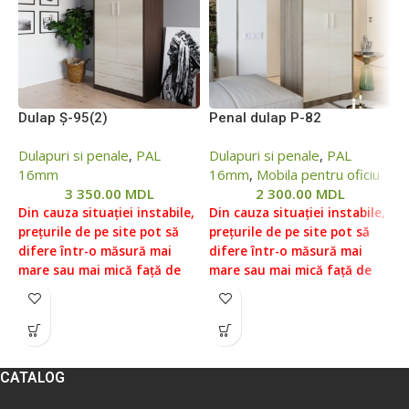
Dulap Ș-95(2)
Penal dulap P-82
P
s
Dulapuri si penale
,
PAL
Dulapuri si penale
,
PAL
16mm
16mm
,
Mobila pentru oficiu
D
3 350.00
MDL
2 300.00
MDL
M
"
Din cauza situației instabile,
Din cauza situației instabile,
l
prețurile de pe site pot să
prețurile de pe site pot să
M
difere într-o măsură mai
difere într-o măsură mai
mare sau mai mică față de
mare sau mai mică față de
prețurile reale, vă rugăm să
prețurile reale, vă rugăm să
D
verificați prețul la managerii
verificați prețul la managerii
p
noștri, pentru aceasta ne
noștri, pentru aceasta ne
d
puteți contacta conform
puteți contacta conform
m
datelor indicate în Secțiunea
datelor indicate în Secțiunea
p
CATALOG
„Contacte”.
Prețul fără livrare
„Contacte”.
Prețul fără livrare
v
și asamblare ( livrare
și asamblare ( livrare
n