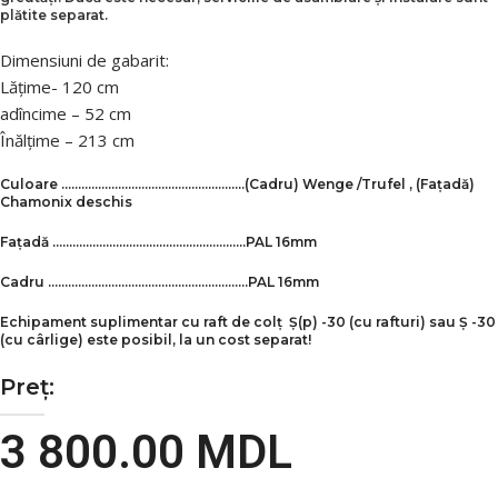
plătite separat.
Dimensiuni de gabarit:
Lățime- 120 cm
adîncime – 52 cm
Înălțime – 213 cm
Culoare ……………………………………………….(Cadru) Wenge /
Trufel
, (Fațadă)
Chamonix deschis
Fațadă ………………………………………………….PAL 16mm
Cadru ……………………………………………………PAL 16mm
Echipament suplimentar cu raft de colț Ș(p) -30 (cu rafturi) sau Ș -30
(cu cârlige) este posibil, la un cost separat!
Preț:
3 800.00
MDL