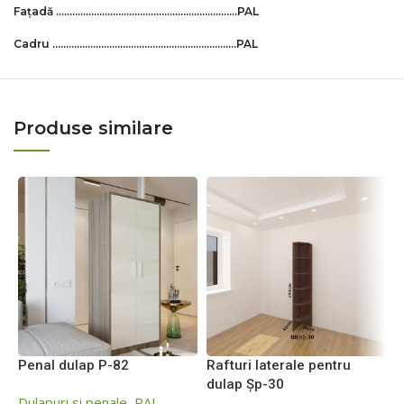
Fațadă ………………………………………………………….PAL
Cadru …………………………………………………………..PAL
Produse similare
Penal dulap P-82
Rafturi laterale pentru
D
dulap Șp-30
Dulapuri si penale
,
PAL
D