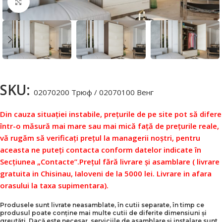
Faceți click pentru a mări
SKU:
02070200 Трюф / 02070100 Венг
Din cauza situației instabile, prețurile de pe site pot să difere
într-o măsură mai mare sau mai mică față de prețurile reale,
vă rugăm să verificați prețul la managerii noștri, pentru
aceasta ne puteți contacta conform datelor indicate în
Secțiunea „Contacte”.
Prețul fără livrare și asamblare ( livrare
gratuita in Chisinau, Ialoveni de la 5000 lei. Livrare in afara
orasului la taxa supimentara).
Produsele sunt livrate neasamblate, în cutii separate, în timp ce
produsul poate conține mai multe cutii de diferite dimensiuni și
greutăți. Dacă este necesar, serviciile de asamblare și instalare sunt