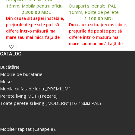
16mm
,
Mobila pentru oficiu
Dulapuri si penale
,
PAL
2 300.00
MDL
16mm
,
Polițe de perete
1 100.00
MDL
Din cauza situației instabile,
D
prețurile de pe site pot să
Din cauza situației instabile,
p
difere într-o măsură mai
prețurile de pe site pot să
d
mare sau mai mică față de
difere într-o măsură mai
m
prețurile reale, vă rugăm să
mare sau mai mică față de
p
verificați prețul la managerii
prețurile reale, vă rugăm să
v
CATALOG
noștri, pentru aceasta ne
verificați prețul la managerii
n
puteți contacta conform
noștri, pentru aceasta ne
p
Bucătărie
datelor indicate în Secțiunea
puteți contacta conform
d
Module de bucatarie
„Contacte”.
Prețul fără livrare
datelor indicate în Secțiunea
„
Mese
și asamblare ( livrare
„Contacte”.
Prețul fără livrare
ș
gratuita in Chisinau, Ialoveni
și asamblare ( livrare
g
Mobila cu fatade luciu „PREMIUM”
de la 5000 lei. Livrare in
gratuita in Chisinau, Ialoveni
d
Perete living MDF (Frezare)
afara orasului la taxa
de la 5000 lei/ Livrare in
a
Toate perete si living „MODERN” (16-18мм PAL)
supimentara).
afara orasului la taxa
s
supimentara).
Produsele sunt livrate
P
neasamblate, în cutii separate,
n
Produsele sunt livrate
în timp ce produsul poate
î
Mobilier tapitat (Canapele).
neasamblate, în cutii separate,
conține mai multe cutii de
c
în timp ce produsul poate