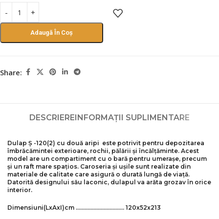
Adaugă În Coș
Share:
DESCRIERE
INFORMAȚII SUPLIMENTARE
Dulap
Ș
-120(2)
cu două aripi este potrivit pentru depozitarea
îmbrăcămintei exterioare, rochii, pălării și încălțăminte. Acest
model are un compartiment cu o bară pentru umerașe, precum
și un raft mare spațios. Caroseria și ușile sunt realizate din
materiale de calitate care asigură o durată lungă de viață.
Datorită designului său laconic, dulapul va arăta grozav în orice
interior.
Dimensiuni
(LxAxI)
cm
…………………………… 120x52x213