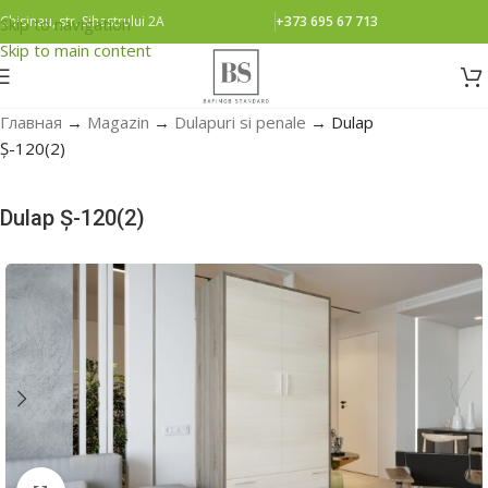
Chisinau, str. Sihastrului 2A
+373 695 67 713
Skip to navigation
Skip to main content
Главная
→
Magazin
→
Dulapuri si penale
→
Dulap
Ș-120(2)
Dulap Ș-120(2)