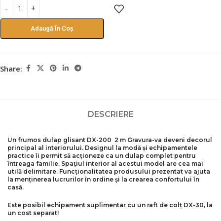
Adaugă În Coș
Share:
DESCRIERE
Un frumos dulap glisant
DX-200 2 m Gravura
-va deveni decorul
principal al interiorului. Designul la modă și echipamentele
practice îi permit să acționeze ca un dulap complet pentru
întreaga familie. Spațiul interior al acestui model are cea mai
utilă delimitare. Funcționalitatea produsului prezentat va ajuta
la menținerea lucrurilor în ordine și la crearea confortului în
casă.
Este posibil echipament suplimentar cu un raft de colț DX-30, la
un cost separat!