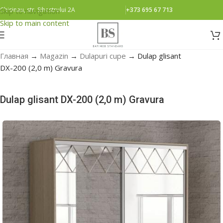
Chisinau, str. Sihastrului 2A
+373 695 67 713
Skip to navigation
Skip to main content
Главная
→
Magazin
→
Dulapuri cupe
→
Dulap glisant
DX-200 (2,0 m) Gravura
Dulap glisant DX-200 (2,0 m) Gravura