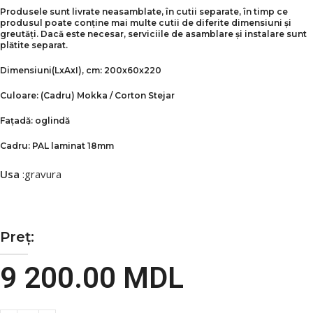
Produsele sunt livrate neasamblate, în cutii separate, în timp ce
produsul poate conține mai multe cutii de diferite dimensiuni și
greutăți. Dacă este necesar, serviciile de asamblare și instalare sunt
plătite separat.
Dimensiuni
(LxAxI)
, cm: 200x60x220
Culoare:
(Cadru) Mokka / Corton Stejar
Fațadă:
oglindă
Cadru:
PAL laminat 18mm
Usa
:gravura
Preț:
9 200.00
MDL