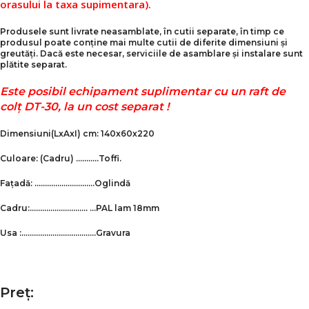
orasului la taxa supimentara).
Produsele sunt livrate neasamblate, în cutii separate, în timp ce
produsul poate conține mai multe cutii de diferite dimensiuni și
greutăți. Dacă este necesar, serviciile de asamblare și instalare sunt
plătite separat.
Este posibil echipament suplimentar cu un raft de
colț DТ-30, la un cost separat !
Dimensiuni
(LxAxI)
cm: 140x60x220
Culoare:
(Cadru) ………..
Toffi.
Fațadă:
………………………..Oglindă
Cadru:……………………….
…PAL lam 18mm
Usa
:………………………………Gravura
Preț: