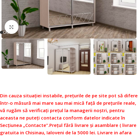
Faceți click pentru a mări
Din cauza situației instabile, prețurile de pe site pot să difere
într-o măsură mai mare sau mai mică față de prețurile reale,
vă rugăm să verificați prețul la managerii noștri, pentru
aceasta ne puteți contacta conform datelor indicate în
Secțiunea „Contacte”.
Prețul fără livrare și asamblare ( livrare
gratuita in Chisinau, Ialoveni de la 5000 lei. Livrare in afara