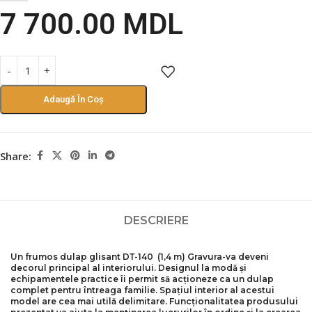
7 700.00
MDL
Adaugă În Coș
Share:
DESCRIERE
Un frumos dulap glisant DТ-140 (1,4 m) Gravura
-va deveni
decorul principal al interiorului. Designul la modă și
echipamentele practice îi permit să acționeze ca un dulap
complet pentru întreaga familie. Spațiul interior al acestui
model are cea mai utilă delimitare. Funcționalitatea produsului