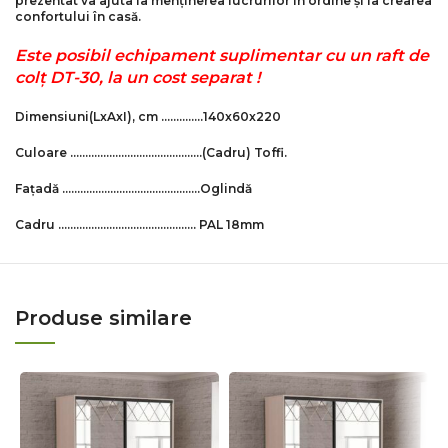
prezentat va ajuta la menținerea lucrurilor în ordine și la crearea
confortului în casă.
Este posibil echipament suplimentar cu un raft de
colț DТ-30, la un cost separat !
Dimensiuni
(LxAxI)
, cm …………..140x60x220
Culoare
……………………………………..(Cadru)
Toffi.
Fațadă
……………………………………….Oglindă
Cadru
………………………………………. PAL 18mm
Produse similare