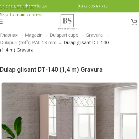
Chisinau, str. Sihastrului 2A
+373 695 67 713
Skip to navigation
Skip to main content
Главная
→
Magazin
→
Dulapuri cupe
→
Gravura
→
Dulapuri (toffi) PAL 18 mm
→
Dulap glisant DТ-140
(1,4 m) Gravura
Dulap glisant DТ-140 (1,4 m) Gravura