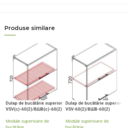
Produse similare
Dulap de bucătărie superior
Dulap de bucătărie superior
D
VSV(c)-60(2)/ВШВ(c)-60(2)
VSV-60(2)/ВШВ-60(2)
V
В
Module superioare de
Module superioare de
bucătărie
bucătărie
M