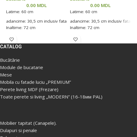
0.00
MDL
0.00
MDL
b
Latime: 60 cm
Latime: 60 cm
L
adancime: 30,5 cm inclusiv fata
adancime: 30,5 cm inclusiv fata
Inaltime: 72 cm
Inaltime: 72 cm
a
I
CATALOG
Bucătărie
Module de bucatarie
Mese
Mobila cu fatade luciu „PREMIUM”
Perete living MDF (Frezare)
Toate perete si living „MODERN” (16-18мм PAL)
Mobilier tapitat (Canapele).
Dulapuri si penale