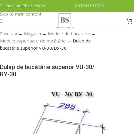
Chisinau, str. Sihastrului 2A
+373 695 67 713
Skip to navigation
Skip to main content
Главная
→
Magazin
→
Module de bucatarie
→
Module superioare de bucătărie
→
Dulap de
bucătărie superior VU-30/ВУ-30
Dulap de bucătărie superior VU-30/
ВУ-30