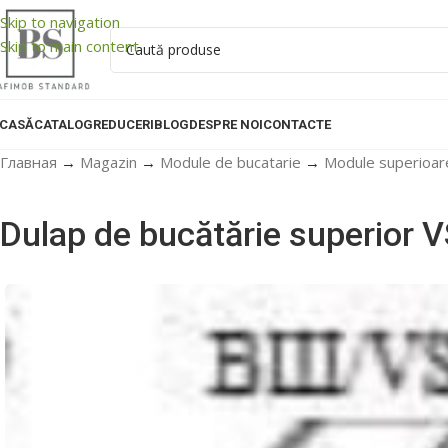
Skip to navigation
Skip to main content
CASĂ
CATALOG
REDUCERI
BLOG
DESPRE NOI
CONTACTE
Главная
→
Magazin
→
Module de bucatarie
→
Module superioar
Dulap de bucătărie superior 