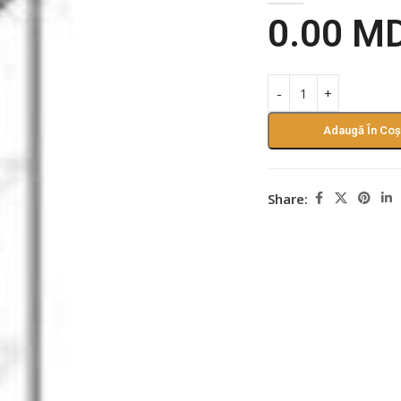
0.00
M
Adaugă În Coș
Share: