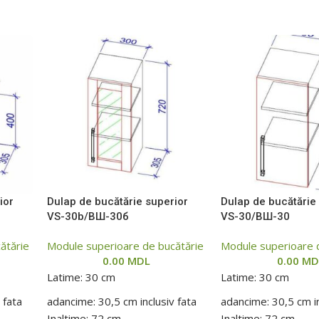
ior
Dulap de bucătărie superior
Dulap de bucătărie
VS-30b/ВШ-30б
VS-30/ВШ-30
ătărie
Module superioare de bucătărie
Module superioare 
0.00
MDL
0.00
MD
Latime: 30 cm
Latime: 30 cm
 fata
adancime: 30,5 cm inclusiv fata
adancime: 30,5 cm in
Inaltime: 72 cm
Inaltime: 72 cm