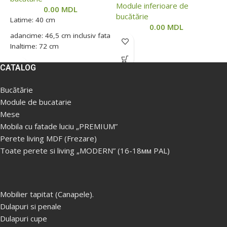
Module inferioare de
0.00
MDL
bucătărie
Latime: 40 cm
L
0.00
MDL
adancime: 46,5 cm inclusiv fata
a
Inaltime: 72 cm
I
CATALOG
Bucătărie
Module de bucatarie
Mese
Mobila cu fatade luciu „PREMIUM”
Perete living MDF (Frezare)
Toate perete si living „MODERN” (16-18мм PAL)
Mobilier tapitat (Canapele).
Dulapuri si penale
Dulapuri cupe