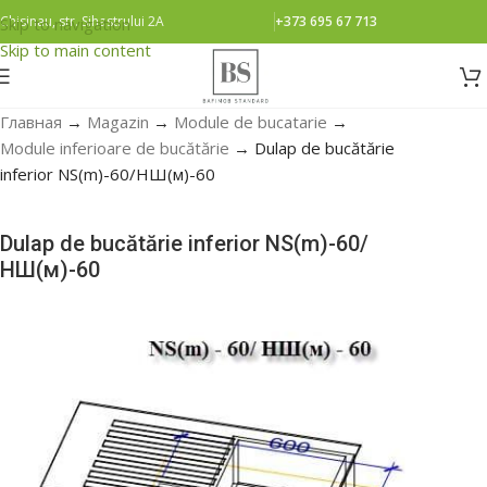
Chisinau, str. Sihastrului 2A
+373 695 67 713
Skip to navigation
Skip to main content
Главная
→
Magazin
→
Module de bucatarie
→
Module inferioare de bucătărie
→
Dulap de bucătărie
inferior NS(m)-60/НШ(м)-60
Dulap de bucătărie inferior NS(m)-60/
НШ(м)-60