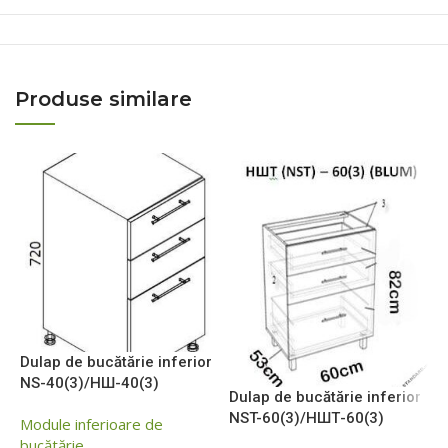
Produse similare
Dulap de bucătărie inferior
D
NS-40(3)/НШ-40(3)
N
Dulap de bucătărie inferior
NST-60(3)/НШТ-60(3)
Module inferioare de
M
bucătărie
b