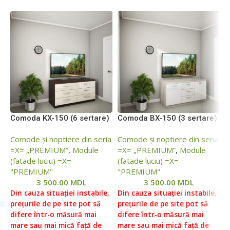
Comoda KX-150 (6 sertare)
Comoda BX-150 (3 sertare)
M
(
Comode și noptiere din seria
Comode și noptiere din seria
=X= „PREMIUM”
,
Module
=X= „PREMIUM”
,
Module
M
(fatade luciu) =Х=
(fatade luciu) =Х=
"
"PREMIUM"
"PREMIUM"
3 500.00
MDL
3 500.00
MDL
D
Din cauza situației instabile,
Din cauza situației instabile,
p
prețurile de pe site pot să
prețurile de pe site pot să
d
difere într-o măsură mai
difere într-o măsură mai
m
mare sau mai mică față de
mare sau mai mică față de
p