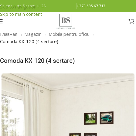
Chisinau, str. Sihastrului 2A
+373 695 67 713
Skip to navigation
Skip to main content
Главная
→
Magazin
→
Mobila pentru oficiu
→
Comoda KX-120 (4 sertare)
Comoda KX-120 (4 sertare)