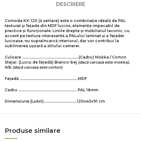
DESCRIERE
Comoda KX-120 (4 sertare)
este o combinație ideală de PAL
texturat și fațade din MDF lucios, elemente impecabil de
practice și funcționale. Liniile drepte și mobilierul laconic, cu
accent pe textura interesantă a PALului laminat și a fațadei
lucioase, nu supraîncarcă interiorul, dar vor contribui la
sublinierea ușoară a stilului camerei.
Culoare ……………………………………………………
(Cadru)
Mokka / Corton
Stejar.
(Luciu de fațadă)
Bianco-bej
(dacă carcasa este mokka)
,
Alb
(dacă carcasa este corton)
Fațadă ……………………………………………………..MDF
Cadru …………………………………………………….. PAL 18mm
Dimensiune
(LxAxI)
……………………………..120х40х91 cm
Produse similare