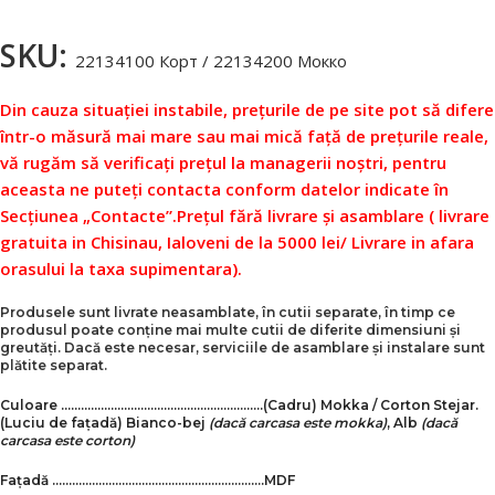
SKU:
22134100 Корт / 22134200 Мокко
Din cauza situației instabile, prețurile de pe site pot să difere
într-o măsură mai mare sau mai mică față de prețurile reale,
vă rugăm să verificați prețul la managerii noștri, pentru
aceasta ne puteți contacta conform datelor indicate în
Secțiunea „Contacte”.
Prețul fără livrare și asamblare ( livrare
gratuita in Chisinau, Ialoveni de la 5000 lei/ Livrare in afara
orasului la taxa supimentara).
Produsele sunt livrate neasamblate, în cutii separate, în timp ce
produsul poate conține mai multe cutii de diferite dimensiuni și
greutăți. Dacă este necesar, serviciile de asamblare și instalare sunt
plătite separat.
Culoare …………………………………………………….
(Cadru)
Mokka / Corton Stejar.
(Luciu de fațadă)
Bianco-bej
(dacă carcasa este mokka)
, Alb
(dacă
carcasa este corton)
Fațadă ……………………………………………………….MDF