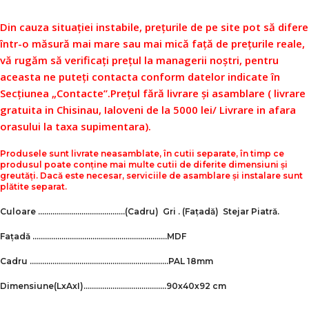
Din cauza situației instabile, prețurile de pe site pot să difere
într-o măsură mai mare sau mai mică față de prețurile reale,
vă rugăm să verificați prețul la managerii noștri, pentru
aceasta ne puteți contacta conform datelor indicate în
Secțiunea „Contacte”.
Prețul fără livrare și asamblare ( livrare
gratuita in Chisinau, Ialoveni de la 5000 lei/ Livrare in afara
orasului la taxa supimentara).
Produsele sunt livrate neasamblate, în cutii separate, în timp ce
produsul poate conține mai multe cutii de diferite dimensiuni și
greutăți. Dacă este necesar, serviciile de asamblare și instalare sunt
plătite separat.
Culoare ……………………………………
(Cadru)
Gri .
(Fațadă)
Stejar Piatră.
Fațadă ………………………………………………………..
MDF
Cadru ………………………………………………………….PAL 18mm
Dimensiune
(LxAxI)
………………………………….90х40х92 cm