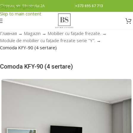
Chisinau, str. Sihastrului 2A
+373 695 67 713
Skip to navigation
Skip to main content
Главная
→
Magazin
→
Mobilier cu fațade frezate.
→
Module de mobilier cu fațade frezate serie "Y".
→
Comoda KFY-90 (4 sertare)
Comoda KFY-90 (4 sertare)