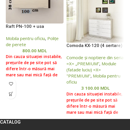
Raft PN-100 + usa
Mobila pentru oficiu
,
Polițe
de perete
Comoda KX-120 (4 sertare)
C
800.00
MDL
Din cauza situației instabile,
Comode și noptiere din seria
C
prețurile de pe site pot să
=X= „PREMIUM”
,
Module
M
difere într-o măsură mai
(fatade luciu) =Х=
mare sau mai mică față de
"PREMIUM"
,
Mobila pentru
D
prețurile reale, vă rugăm să
oficiu
p
verificați prețul la managerii
3 100.00
MDL
d
noștri, pentru aceasta ne
Din cauza situației instabile,
m
puteți contacta conform
prețurile de pe site pot să
p
datelor indicate în Secțiunea
difere într-o măsură mai
v
„Contacte”.
Prețul fără livrare
mare sau mai mică față de
n
și asamblare ( livrare
prețurile reale, vă rugăm să
p
CATALOG
gratuita in Chisinau, Ialoveni
verificați prețul la managerii
d
de la 5000 lei. Livrare in