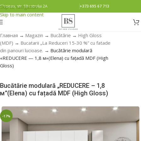
Chisinau, str. Sihastrului 2A
+373 695 67 713
Skip to navigation
Skip to main content
Главная
→
Magazin
→
Bucătărie
→
High Gloss
(MDF)
→
Bucatarii „La Reduceri 15-30 %” cu fatade
din panouri lucioase.
→
Bucătărie modulară
«REDUCERE — 1,8 м»(Elena) cu fațadă MDF (High
Gloss)
Bucătărie modulară „REDUCERE – 1,8
м”(Elena) cu fațadă MDF (High Gloss)
-17%