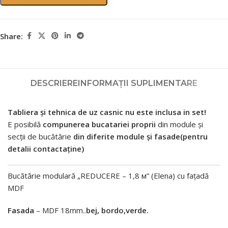
Share:
DESCRIERE
INFORMAȚII SUPLIMENTARE
Tabliera și tehnica de uz casnic nu este inclusa in set!
E posibilă
compunerea bucatariei proprii
din module și
secții de bucătărie
din diferite module și fasade(pentru
detalii contactaține)
Bucătărie modulară „REDUCERE – 1,8 м” (Elena) cu fațadă
MDF
Fasada
– MDF 18mm..
bej, bordo,verde.