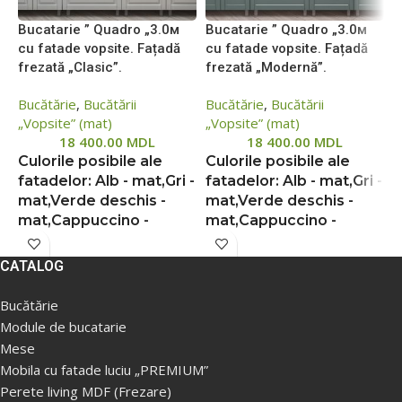
Bucatarie ” Quadro „3.0м
Bucatarie ” Quadro „3.0м
B
cu fatade vopsite. Fațadă
cu fatade vopsite. Fațadă
0
frezată „Clasic”.
frezată „Modernă”.
l
Bucătărie
,
Bucătării
Bucătărie
,
Bucătării
B
„Vopsite” (mat)
„Vopsite” (mat)
f
18 400.00
MDL
18 400.00
MDL
C
Culorile posibile ale
Culorile posibile ale
b
fatadelor:
Alb - mat,Gri -
fatadelor:
Alb - mat,Gri -
m
mat,Verde deschis -
mat,Verde deschis -
d
r
mat,Cappuccino -
mat,Cappuccino -
b
mat,
Bej - mat
,Gri
mat,
Bej - mat
,Gri
deschis - mat
deschis - mat
D
CATALOG
p
Din cauza situației instabile,
Din cauza situației instabile,
d
Bucătărie
prețurile de pe site pot să
prețurile de pe site pot să
m
Module de bucatarie
difere într-o măsură mai
difere într-o măsură mai
p
Mese
mare sau mai mică față de
mare sau mai mică față de
v
Mobila cu fatade luciu „PREMIUM”
prețurile reale, vă rugăm să
prețurile reale, vă rugăm să
n
verificați prețul la managerii
verificați prețul la managerii
Perete living MDF (Frezare)
p