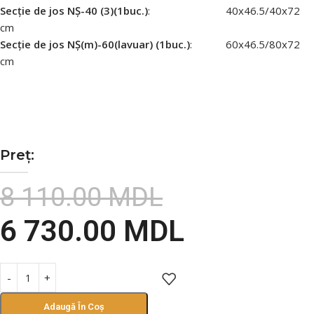
Secție de jos NȘ-40 (3)(1buc.)
: 40х46.5/40х72
cm
Secție de jos NȘ(m)-60(lavuar) (1buc.)
: 60х46.5/80х72
cm
Preț:
8 110.00
MDL
6 730.00
MDL
Adaugă În Coș