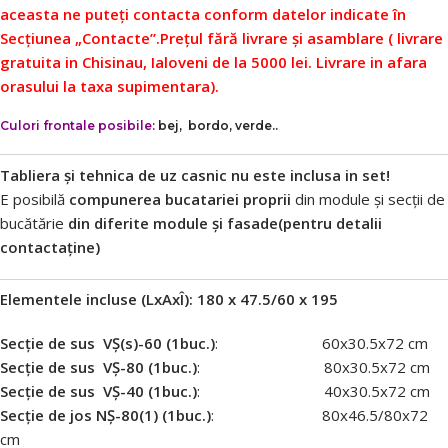
aceasta ne puteți contacta conform datelor indicate în
Secțiunea „Contacte”.
Prețul fără livrare și asamblare ( livrare
gratuita in Chisinau, Ialoveni de la 5000 lei. Livrare in afara
orasului la taxa supimentara).
Culori frontale posibile:
bej, bordo, verde..
Tabliera și tehnica de uz casnic nu este inclusa in set!
E posibilă
compunerea bucatariei proprii
din module și secții de
bucătărie
din diferite module și fasade(pentru detalii
contactaține)
Elementele incluse (LxAxÎ): 180 x 47.5/60 х 195
Secție de sus VȘ(s)-60 (1buc.)
: 60х30.5х72 cm
Secție de sus VȘ-80 (1buc.)
: 80х30.5х72 cm
Secție de sus VȘ-40 (1buc.)
: 40х30.5х72 cm
Secție de jos NȘ-80(1) (1buc.)
: 80х46.5/80х72
cm