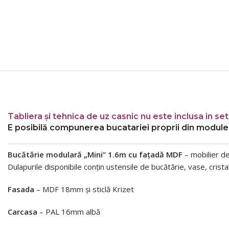
Tabliera și tehnica de uz casnic nu este inclusa in set
E posibilă
compunerea bucatariei proprii
din module 
Bucătărie modulară „Mini” 1.6m cu fațadă MDF
–
mobilier d
Dulapurile disponibile conțin ustensile de bucătărie, vase, cris
Fasada
– MDF 18mm și sticlă Krizet
Carcasa
– PAL 16mm albă