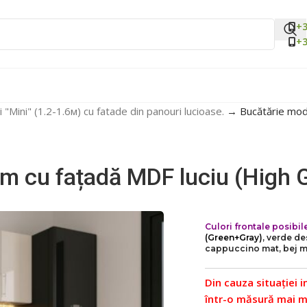
+3
+3
i "Mini" (1.2-1.6м) cu fatade din panouri lucioase.
→
Bucătărie mod
6m cu fațadă MDF luciu (High 
Culori frontale posibile
(Green+Gray)
, verde de
cappuccino mat, bej m
Din cauza situației i
într-o măsură mai ma