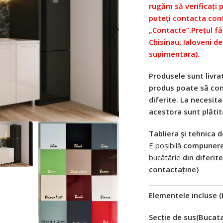
rugăm să verificați 
puteți contacta con
„Contacte”.
Prețul fă
Chisinau, Ialoveni de
supimentara).
Produsele sunt livrat
produs poate să conț
diferite. La necesita
acestora sunt plătit
Tabliera și tehnica d
E posibilă
compunerea
bucătărie
din diferit
contactaține)
Elementele incluse 
Secție de sus(Bucata