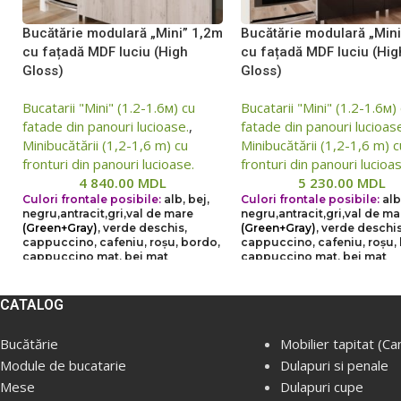
Bucătărie modulară „Mini” 1,2m
Bucătărie modulară „Min
cu fațadă MDF luciu (High
cu fațadă MDF luciu (Hig
Gloss)
Gloss)
Bucatarii "Mini" (1.2-1.6м) cu
Bucatarii "Mini" (1.2-1.6м)
fatade din panouri lucioase.
,
fatade din panouri lucioas
Minibucătării (1,2-1,6 m) cu
Minibucătării (1,2-1,6 m) c
fronturi din panouri lucioase.
fronturi din panouri lucioa
4 840.00
MDL
5 230.00
MDL
Culori frontale posibile:
alb, bej,
Culori frontale posibile:
alb
negru,
antracit,
gri,
val de mare
negru,
antracit,
gri,
val de ma
(Green+Gray)
, verde deschis,
(Green+Gray)
, verde deschis
cappuccino, cafeniu, roșu, bordo,
cappuccino, cafeniu, roșu,
cappuccino mat, bej mat
cappuccino mat, bej mat
Din cauza situației instabile,
Din cauza situației instab
CATALOG
prețurile de pe site pot să
prețurile de pe site pot 
difere într-o măsură mai mare
difere într-o măsură ma
Bucătărie
Mobilier tapitat (Ca
sau mai mică față de prețurile
sau mai mică față de pre
Module de bucatarie
Dulapuri si penale
reale, vă rugăm să verificați
reale, vă rugăm să verifi
Mese
Dulapuri cupe
prețul la managerii noștri,
prețul la managerii noștr