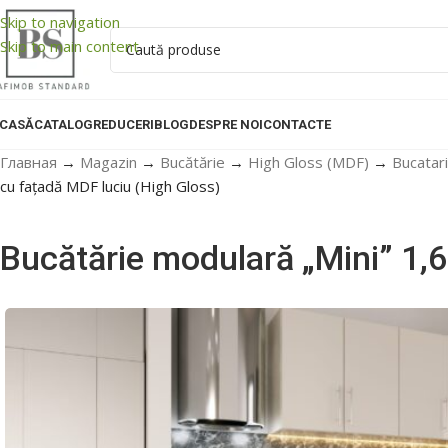
Skip to navigation
Skip to main content
CASĂ
CATALOG
REDUCERI
BLOG
DESPRE NOI
CONTACTE
Главная
→
Magazin
→
Bucătărie
→
High Gloss (MDF)
→
Bucatari
cu fațadă MDF luciu (High Gloss)
Bucătărie modulară „Mini” 1,