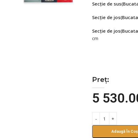
Secție de sus(Bucata
Secție de jos(Bucata
Secție de jos(Bucata
cm
Preț:
5 530.
Adaugă În Coș