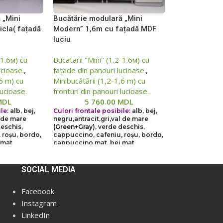
 „Mini
Bucătărie modulară „Mini
icla( fațadă
Modern” 1,6m cu fațadă MDF
luciu
-1.6м) cu
Bucatarii "Mini" (1.2-1.6м) cu
ucioase.
,
fatade din panouri lucioase.
,
,6 m) cu
Minibucătării (1,2-1,6 m) cu
lucioase.
fronturi din panouri lucioase.
MDL
5 760.00
MDL
le:
alb, bej,
Culori frontale posibile:
alb, bej,
 de mare
negru,
antracit,
gri,
val de mare
deschis,
(Green+Gray)
, verde deschis,
 roșu, bordo,
cappuccino, cafeniu, roșu, bordo,
 mat
cappuccino mat, bej mat
instabile,
Din cauza situației instabile,
SOCIAL MEDIA
e pot să
prețurile de pe site pot să
ră mai mare
difere într-o măsură mai mare
Facebook
de prețurile
sau mai mică față de prețurile
Instagram
verificați
reale, vă rugăm să verificați
LinkedIn
 noștri,
prețul la managerii noștri,