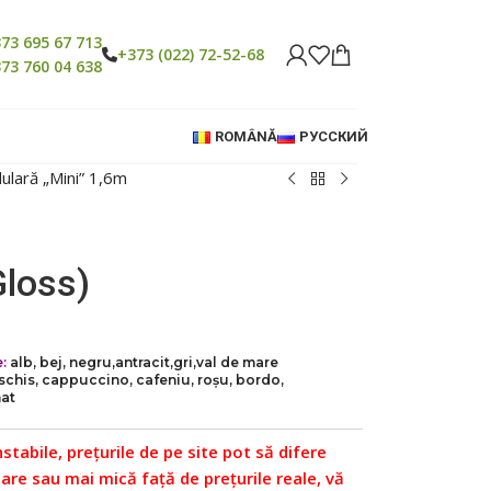
73 695 67 713
+373 (022) 72-52-68
73 760 04 638
ROMÂNĂ
РУССКИЙ
ulară „Mini” 1,6m
Gloss)
:
alb, bej, negru,
antracit,
gri,
val de mare
schis, cappuccino, cafeniu, roșu, bordo,
at
nstabile, prețurile de pe site pot să difere
re sau mai mică față de prețurile reale, vă