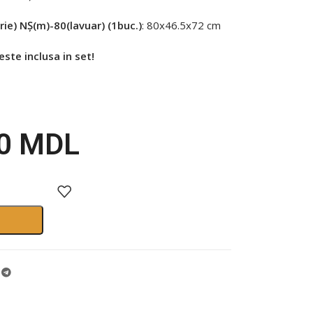
rie) NȘ(m)-80(lavuar) (1buc.)
: 80х46.5х72 cm
este inclusa in set!
00
MDL