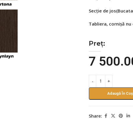
Secție de jos(Bucata
Tabliera,
cornişă
nu 
Preț:
7 500.
Adaugă În Coș
Share: