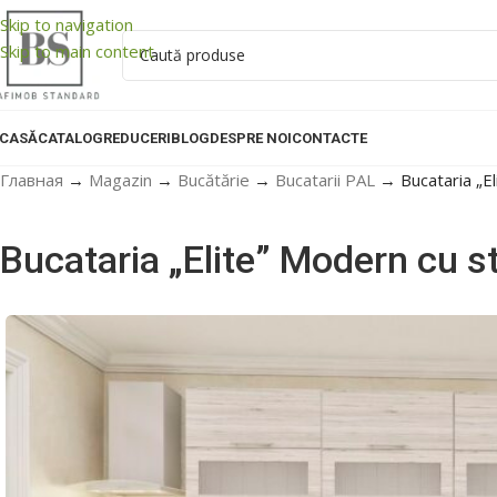
Skip to navigation
Skip to main content
CASĂ
CATALOG
REDUCERI
BLOG
DESPRE NOI
CONTACTE
Главная
→
Magazin
→
Bucătărie
→
Bucatarii PAL
→
Bucataria „E
Bucataria „Elite” Modern cu 