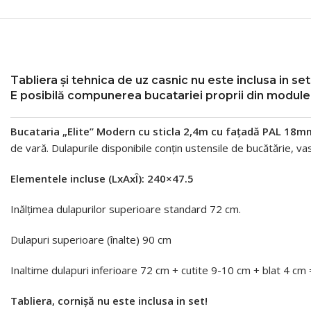
Tabliera și tehnica de uz casnic nu este inclusa in set
E posibilă
compunerea bucatariei proprii
din module 
Bucataria „Elite” Modern cu sticla 2,4m cu fațadă PAL 18m
de vară. Dulapurile disponibile conțin ustensile de bucătărie, v
Elementele incluse (LxAxÎ): 240×47.5
Inălțimea dulapurilor superioare standard 72 cm.
Dulapuri superioare (înalte) 90 cm
Inaltime dulapuri inferioare 72 cm + cutite 9-10 cm + blat 4 cm 
Tabliera,
cornişă
nu este inclusa in set!