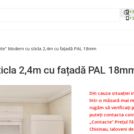
+3
+3
lite” Modern cu sticla 2,4m cu fațadă PAL 18mm
sticla 2,4m cu fațadă PAL 18m
Din cauza situației i
într-o măsură mai ma
rugăm să verificați 
puteți contacta con
„Contacte”.
Prețul fă
Chisinau, Ialoveni de