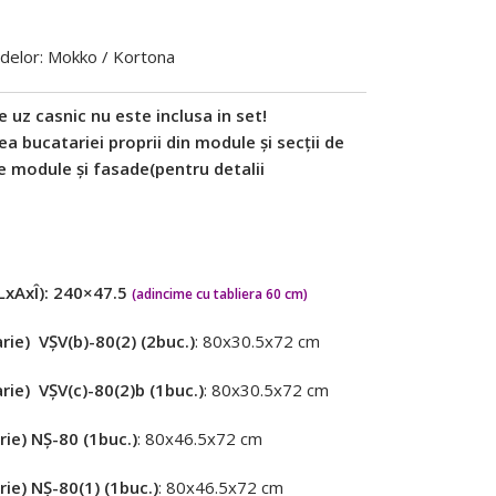
țadelor: Mokko / Kortona
e uz casnic nu este inclusa in set!
a bucatariei proprii din module și secții de
te module și fasade(pentru detalii
LxAxÎ): 240×47.5
(adincime cu tabliera 60 cm)
rie) VȘV(b)-80(2) (2buc.)
: 80х30.5х72 cm
rie) VȘV(c)-80(2)b (1buc.)
: 80х30.5х72 cm
rie) NȘ-80 (1buc.)
: 80х46.5х72 cm
rie) NȘ-80(1) (1buc.)
: 80х46.5х72 cm