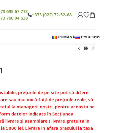
73 695 67 713
+373 (022) 72-52-68
73 760 04 638
ROMÂNĂ
РУССКИЙ
m
nstabile, prețurile de pe site pot să difere
re sau mai mică față de prețurile reale, vă
prețul la managerii noștri, pentru aceasta ne
form datelor indicate în Secțiunea
ră livrare și asamblare ( livrare gratuita in
 la 5000 lei. Livrare in afara orasului la taxa