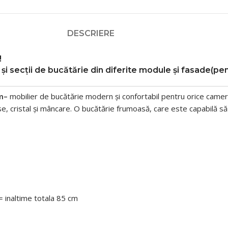
DESCRIERE
!
și secții de bucătărie
din diferite module și fasade(pen
m–
mobilier de bucătărie modern și confortabil pentru orice camer
ase, cristal și mâncare. O bucătărie frumoasă, care este capabilă s
= inaltime totala 85 cm