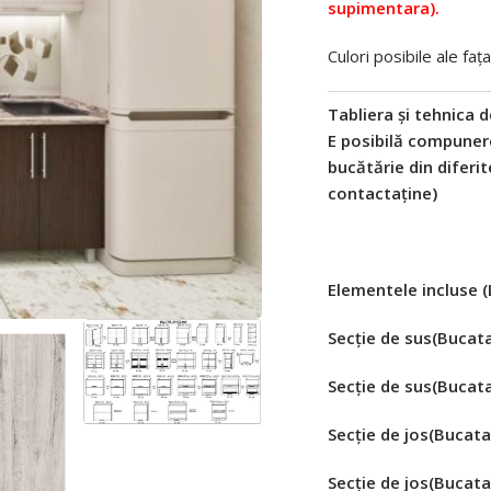
supimentara).
Culori posibile ale fa
Tabliera și tehnica d
E posibilă compunere
bucătărie din diferi
contactaține)
Elementele incluse (
Secție de sus(Bucata
Secție de sus(Bucata
Secție de jos(Bucata
Secție de jos(Bucata