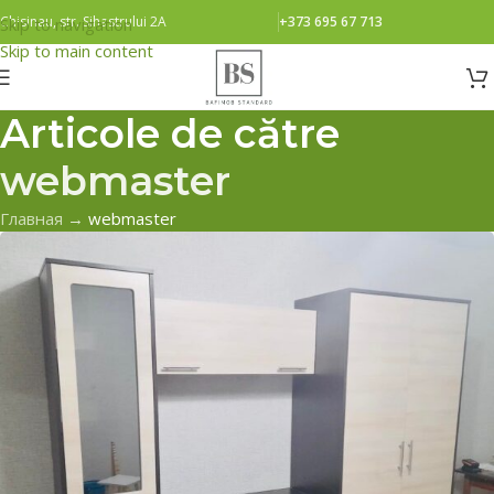
Chisinau, str. Sihastrului 2A
+373 695 67 713
Skip to navigation
Skip to main content
Articole de către
webmaster
Главная
→
webmaster