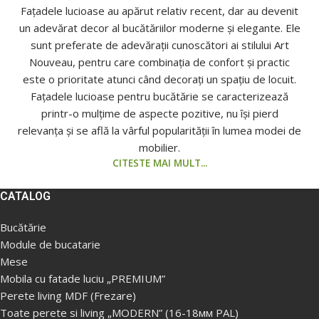
Fațadele lucioase au apărut relativ recent, dar au devenit
un adevărat decor al bucătăriilor moderne și elegante. Ele
sunt preferate de adevărații cunoscători ai stilului Art
Nouveau, pentru care combinația de confort și practic
este o prioritate atunci când decorați un spațiu de locuit.
Fațadele lucioase pentru bucătărie se caracterizează
printr-o mulțime de aspecte pozitive, nu își pierd
relevanța și se află la vârful popularității în lumea modei de
mobilier.
CITESTE MAI MULT...
CATALOG
Bucătărie
Module de bucatarie
Mese
Mobila cu fatade luciu „PREMIUM”
Perete living MDF (Frezare)
Toate perete si living „MODERN” (16-18мм PAL)