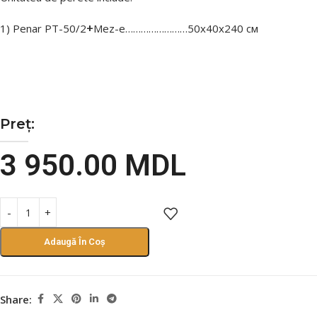
+
1) Penar PТ-50/2
Mez-e……………………50х40х240 см
Preț:
3 950.00
MDL
Adaugă În Coș
Share: