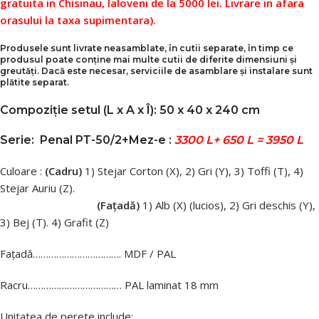
gratuita in Chisinau, Ialoveni de la 5000 lei. Livrare in afara
orasului la taxa supimentara).
Produsele sunt livrate neasamblate, în cutii separate, în timp ce
produsul poate conține mai multe cutii de diferite dimensiuni și
greutăți. Dacă este necesar, serviciile de asamblare și instalare sunt
plătite separat.
Compoziție setul (L x A x Î): 50 x 40 x 240 cm
Serie:
Penal PТ-50/2+Mez-e :
3300 L+ 650 L = 3950 L
Culoare :
(Cadru)
1) Stejar Corton (X), 2) Gri (Y), 3) Toffi (T), 4)
Stejar Auriu (Z).
(Fațadă)
1) Alb (X) (lucios), 2) Gri deschis (Y),
3) Bej (T). 4) Grafit (Z)
Fațadă……………………………. MDF / PAL
Racru……………………………… PAL laminat 18 mm
Unitatea de perete include: