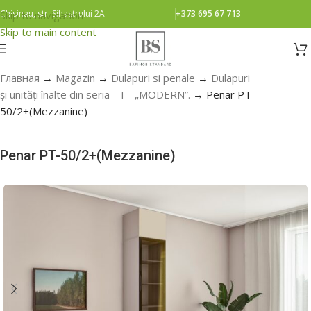
Chisinau, str. Sihastrului 2A
+373 695 67 713
Skip to navigation
Skip to main content
Главная
→
Magazin
→
Dulapuri si penale
→
Dulapuri
și unități înalte din seria =Т= „MODERN”.
→
Penar PT-
50/2+(Mezzanine)
Penar PT-50/2+(Mezzanine)