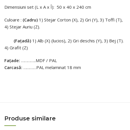
Dimensiuni set (L x A x Î): 50 x 40 x 240 cm
Culoare :
(Cadru)
1) Stejar Corton (X), 2) Gri (Y), 3) Toffi (T),
4) Stejar Auriu (Z).
(Fațadă)
1) Alb (X) (lucios), 2) Gri deschis (Y), 3) Bej (T).
4) Grafit (Z)
Fațade:
…………..MDF / PAL
Carcasă:
…………PAL melaminat 18 mm
Produse similare